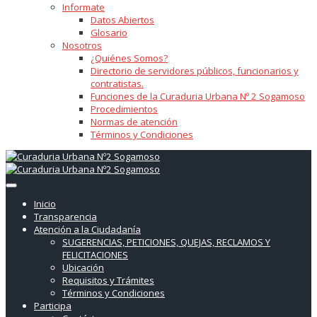
Informate
Datos Abiertos
Glosario
Nosotros
¿Quiénes Somos?
Directorio de servidores públicos, funcionarios y
contratistas.
Funciones de la Curaduria Urbana Nº 2 Sogamoso
Procedimientos
Normas de atención
Términos y Condiciones
Inicio
Transparencia
Atención a la Ciudadanía
SUGERENCIAS, PETICIONES, QUEJAS, RECLAMOS Y
FELICITACIONES
Ubicación
Requisitos y Trámites
Términos y Condiciones
Participa