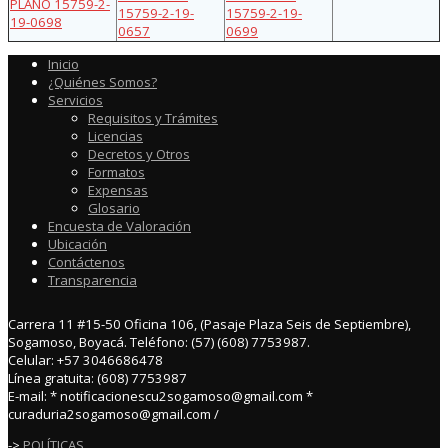
PLANO 15759-2-
15759-2-19-
15759-2-19-
19-0698
0657
0699
Inicio
¿Quiénes Somos?
Servicios
Requisitos y Trámites
Licencias
Decretos y Otros
Formatos
Expensas
Glosario
Encuesta de Valoración
Ubicación
Contáctenos
Transparencia
Carrera 11 #15-50 Oficina 106, (Pasaje Plaza Seis de Septiembre),
Sogamoso, Boyacá. Teléfono: (57) (608) 7753987.
Celular: +57 3046686478
Línea gratuita: (608) 7753987
E-mail: * notificacionescu2sogamoso@gmail.com *
curaduria2sogamoso@gmail.com /
->
POLÍTICAS