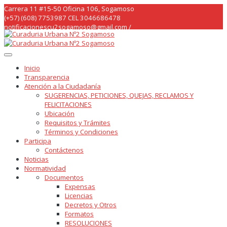
Skip
Carrera 11 #15-50 Oficina 106, Sogamoso
to
(+57) (608) 7753987 CEL 3046686478
content
notificacionescu2sogamoso@gmail.com /
curaduria2sogamoso@gmail.com /
Inicio
Transparencia
Atención a la Ciudadanía
SUGERENCIAS, PETICIONES, QUEJAS, RECLAMOS Y
FELICITACIONES
Ubicación
Requisitos y Trámites
Términos y Condiciones
Participa
Contáctenos
Noticias
Normatividad
Documentos
Expensas
Licencias
Decretos y Otros
Formatos
RESOLUCIONES