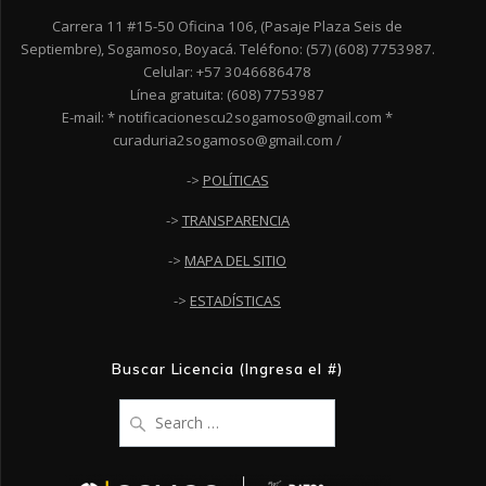
Carrera 11 #15-50 Oficina 106, (Pasaje Plaza Seis de
Septiembre), Sogamoso, Boyacá. Teléfono: (57) (608) 7753987.
Celular: +57 3046686478
Línea gratuita: (608) 7753987
E-mail: * notificacionescu2sogamoso@gmail.com *
curaduria2sogamoso@gmail.com /
->
POLÍTICAS
->
TRANSPARENCIA
->
MAPA DEL SITIO
->
ESTADÍSTICAS
Buscar Licencia (Ingresa el #)
Search
for: