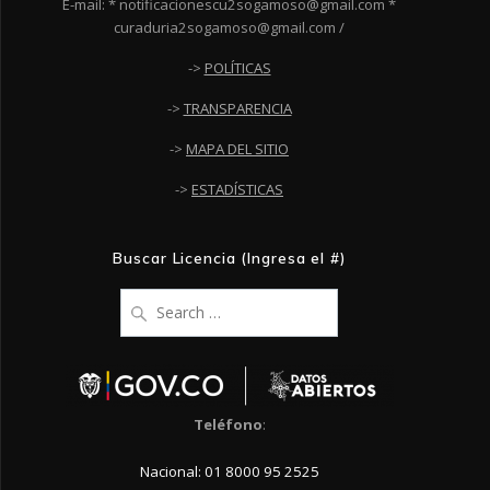
E-mail: * notificacionescu2sogamoso@gmail.com *
curaduria2sogamoso@gmail.com /
->
POLÍTICAS
->
TRANSPARENCIA
->
MAPA DEL SITIO
->
ESTADÍSTICAS
Buscar Licencia (Ingresa el #)
Search
for:
Teléfono
:
Nacional: 01 8000 95 2525