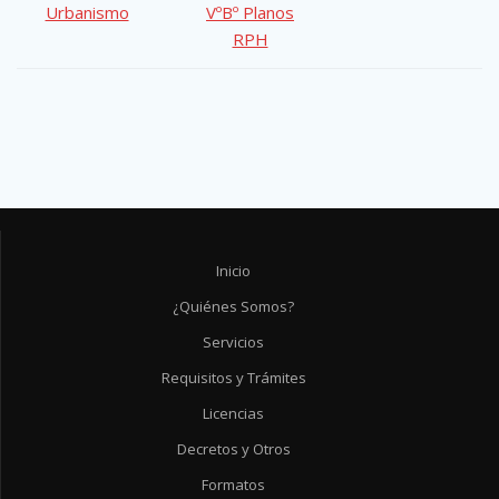
Urbanismo
VºBº Planos
RPH
Inicio
¿Quiénes Somos?
Servicios
Requisitos y Trámites
Licencias
Decretos y Otros
Formatos