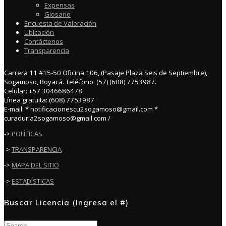
Expensas
Glosario
Encuesta de Valoración
Ubicación
Contáctenos
Transparencia
Carrera 11 #15-50 Oficina 106, (Pasaje Plaza Seis de Septiembre),
Sogamoso, Boyacá. Teléfono: (57) (608) 7753987.
Celular: +57 3046686478
Línea gratuita: (608) 7753987
E-mail: * notificacionescu2sogamoso@gmail.com *
curaduria2sogamoso@gmail.com /
->
POLÍTICAS
->
TRANSPARENCIA
->
MAPA DEL SITIO
->
ESTADÍSTICAS
Buscar Licencia (Ingresa el #)
Search