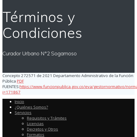
Términos y
Condiciones
Curador Urbano N°2 Sogamoso
Concepto 272571 de 2021 Departamento Administrativo de la Función
Pública
PDF
FUENTES:
https://www.funcionpublica.gov.co/eva/gestornormativo/norm
i=171867
Inicio
¿Quiénes Somos?
Servicios
Requisitos y Trámites
Licencias
Decretos y Otros
Formatos