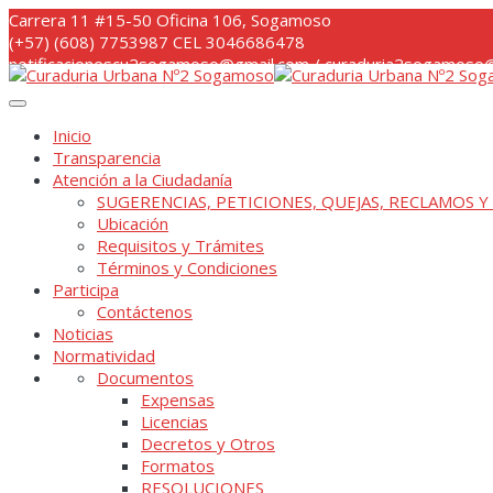
Skip
Carrera 11 #15-50 Oficina 106, Sogamoso
to
(+57) (608) 7753987 CEL 3046686478
content
notificacionescu2sogamoso@gmail.com / curaduria2sogamoso@
Inicio
Transparencia
Atención a la Ciudadanía
SUGERENCIAS, PETICIONES, QUEJAS, RECLAMOS Y
Ubicación
Requisitos y Trámites
Términos y Condiciones
Participa
Contáctenos
Noticias
Normatividad
Documentos
Expensas
Licencias
Decretos y Otros
Formatos
RESOLUCIONES