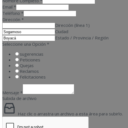
Nombre Completo
*
Email
*
Teléfono
*
Dirección
*
Dirección (línea 1)
Ciudad
Estado / Provincia / Región
Seleccione una Opción
*
sugerencias
Peticiones
Quejas
Reclamos
Felicitaciones
Mensaje
*
Subida de archivo
Haz clic o arrastra un archivo a esta área para subirlo.