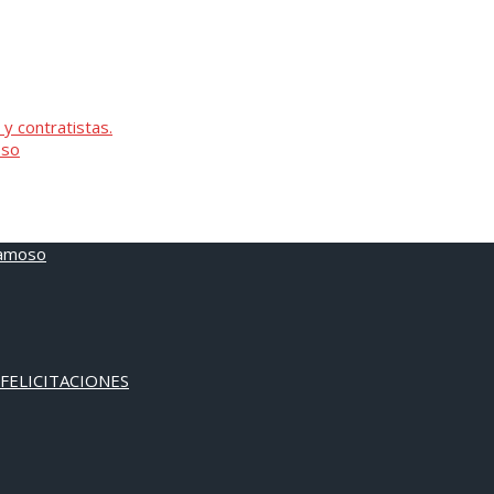
 y contratistas.
oso
 FELICITACIONES