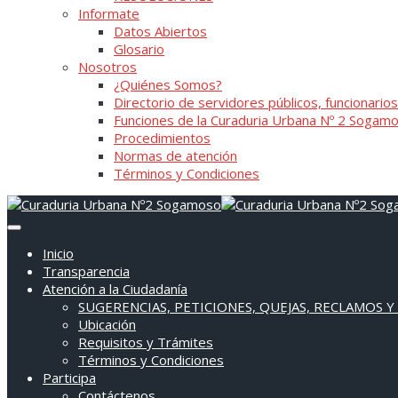
Informate
Datos Abiertos
Glosario
Nosotros
¿Quiénes Somos?
Directorio de servidores públicos, funcionarios
Funciones de la Curaduria Urbana Nº 2 Sogam
Procedimientos
Normas de atención
Términos y Condiciones
Inicio
Transparencia
Atención a la Ciudadanía
SUGERENCIAS, PETICIONES, QUEJAS, RECLAMOS Y
Ubicación
Requisitos y Trámites
Términos y Condiciones
Participa
Contáctenos