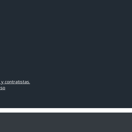
 y contratistas.
oso