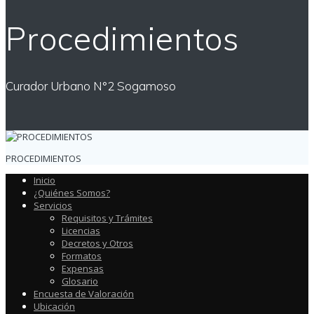
Procedimientos
Curador Urbano N°2 Sogamoso
PROCEDIMIENTOS
Inicio
¿Quiénes Somos?
Servicios
Requisitos y Trámites
Licencias
Decretos y Otros
Formatos
Expensas
Glosario
Encuesta de Valoración
Ubicación