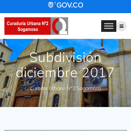
Skip
to
content
Subdivisión
diciembre 2017
Curador Urbano N°2 Sogamoso