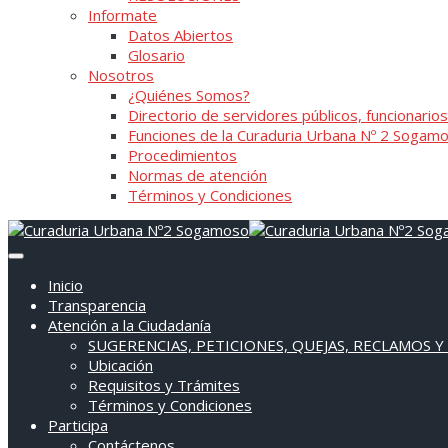
Informate
Datos Abiertos
Glosario
Nosotros
¿Quiénes Somos?
Directorio de servidores públicos, funcionarios
Funciones de la Curaduria Urbana Nº 2 Sogam
Procedimientos
Normas de atención
Términos y Condiciones
Inicio
Transparencia
Atención a la Ciudadanía
SUGERENCIAS, PETICIONES, QUEJAS, RECLAMOS Y
Ubicación
Requisitos y Trámites
Términos y Condiciones
Participa
Contáctenos