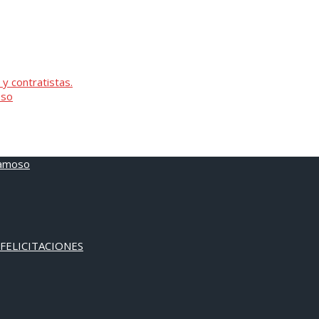
 y contratistas.
oso
 FELICITACIONES