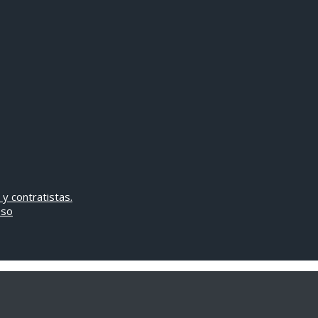
 y contratistas.
oso