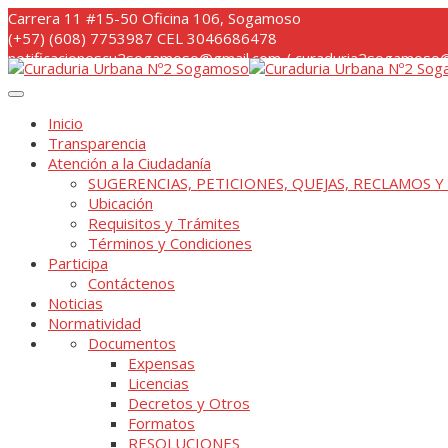
Skip
Carrera 11 #15-50 Oficina 106, Sogamoso
to
(+57) (608) 7753987 CEL 3046686478
content
notificacionescu2sogamoso@gmail.com / curaduria2sogamoso@
Inicio
Transparencia
Atención a la Ciudadanía
SUGERENCIAS, PETICIONES, QUEJAS, RECLAMOS Y
Ubicación
Requisitos y Trámites
Términos y Condiciones
Participa
Contáctenos
Noticias
Normatividad
Documentos
Expensas
Licencias
Decretos y Otros
Formatos
RESOLUCIONES