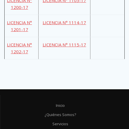
LICENCIA N°
LICENCIA N° 1105-17
1200-17
LICENCIA N°
LICENCIA N° 1114-17
1201-17
LICENCIA N°
LICENCIA N° 1115-17
1202-17
Inicio
¿Quiénes Somos?
Servicios