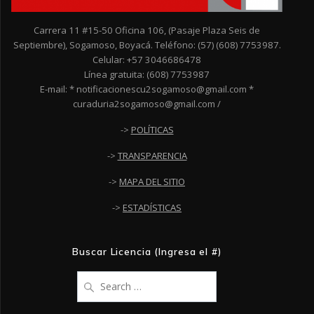
Carrera 11 #15-50 Oficina 106, (Pasaje Plaza Seis de
Septiembre), Sogamoso, Boyacá. Teléfono: (57) (608) 7753987.
Celular: +57 3046686478
Línea gratuita: (608) 7753987
E-mail: * notificacionescu2sogamoso@gmail.com *
curaduria2sogamoso@gmail.com /
->
POLÍTICAS
->
TRANSPARENCIA
->
MAPA DEL SITIO
->
ESTADÍSTICAS
Buscar Licencia (Ingresa el #)
Search
for: