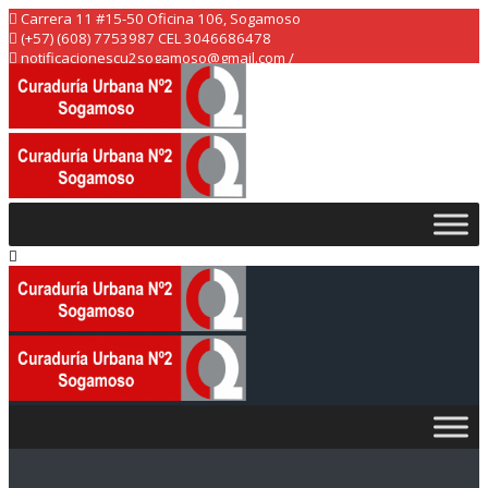
Skip
Carrera 11 #15-50 Oficina 106, Sogamoso
to
(+57) (608) 7753987 CEL 3046686478
content
notificacionescu2sogamoso@gmail.com /
curaduria2sogamoso@gmail.com /