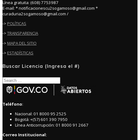
Línea gratuita: (608) 7753987
E-mail: * notificacionescu2sogamoso@gmail.com *
curaduria2sogamoso@gmail.com /
->
POLÍTICAS
->
TRANSPARENCIA
->
MAPA DEL SITIO
->
ESTADÍSTICAS
Buscar Licencia (Ingresa el #)
Search
for:
Teléfono
:
Nacional: 01 8000 95 2525
Bogotá: +(57) 601 390 7950
Línea Anticorrupción: 01 8000 91 2667
Correo Institucional: