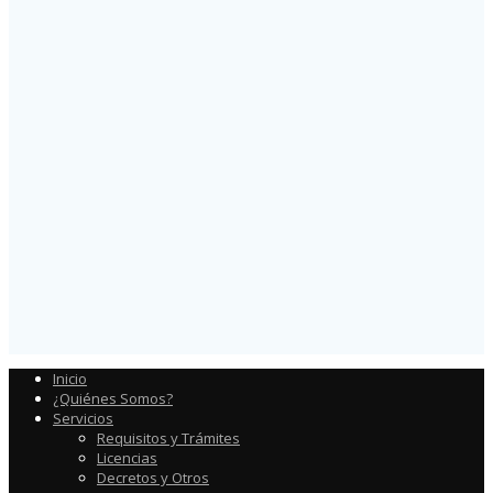
Inicio
¿Quiénes Somos?
Servicios
Requisitos y Trámites
Licencias
Decretos y Otros