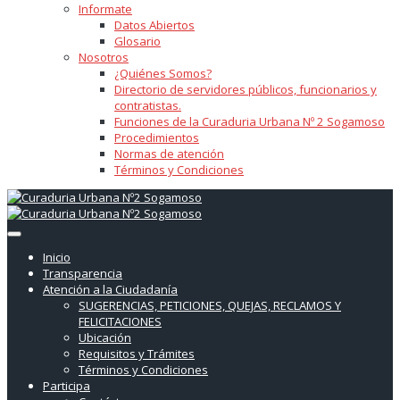
Informate
Datos Abiertos
Glosario
Nosotros
¿Quiénes Somos?
Directorio de servidores públicos, funcionarios y
contratistas.
Funciones de la Curaduria Urbana Nº 2 Sogamoso
Procedimientos
Normas de atención
Términos y Condiciones
Inicio
Transparencia
Atención a la Ciudadanía
SUGERENCIAS, PETICIONES, QUEJAS, RECLAMOS Y
FELICITACIONES
Ubicación
Requisitos y Trámites
Términos y Condiciones
Participa