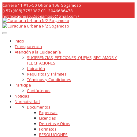
Skip
Carrera 11 #15-50 Oficina 106, Sogamoso
to
(+57) (608) 7753987 CEL 3046686478
content
notificacionescu2sogamoso@gmail.com /
curaduria2sogamoso@gmail.com /
Inicio
Transparencia
Atención a la Ciudadanía
SUGERENCIAS, PETICIONES, QUEJAS, RECLAMOS Y
FELICITACIONES
Ubicación
Requisitos y Trámites
Términos y Condiciones
Participa
Contáctenos
Noticias
Normatividad
Documentos
Expensas
Licencias
Decretos y Otros
Formatos
RESOLUCIONES