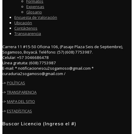
Formatos
Expensas
Glosario
Encuesta de Valoración
Ubicación
Contáctenos
Transparencia
Carrera 11 #15-50 Oficina 106, (Pasaje Plaza Seis de Septiembre),
Sogamoso, Boyacá. Teléfono: (57) (608) 7753987.
Celular: +57 3046686478
Línea gratuita: (608) 7753987
E-mail: * notificacionescu2sogamoso@gmail.com *
curaduria2sogamoso@gmail.com /
->
POLÍTICAS
->
TRANSPARENCIA
->
MAPA DEL SITIO
->
ESTADÍSTICAS
Buscar Licencia (Ingresa el #)