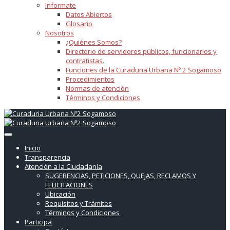
Informate
Datos Abiertos
Glosario
Nosotros
¿Quiénes Somos?
Directorio de servidores públicos, funcionarios y
contratistas.
Funciones de la Curaduria Urbana Nº 2 Sogamoso
Procedimientos
Normas de atención
Términos y Condiciones
Inicio
Transparencia
Atención a la Ciudadanía
SUGERENCIAS, PETICIONES, QUEJAS, RECLAMOS Y
FELICITACIONES
Ubicación
Requisitos y Trámites
Términos y Condiciones
Participa