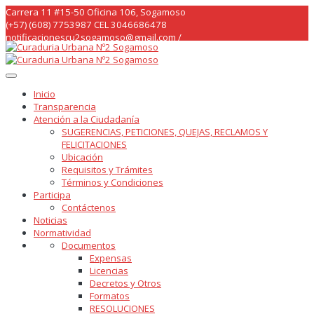
Skip
Carrera 11 #15-50 Oficina 106, Sogamoso
to
(+57) (608) 7753987 CEL 3046686478
content
notificacionescu2sogamoso@gmail.com /
curaduria2sogamoso@gmail.com /
Inicio
Transparencia
Atención a la Ciudadanía
SUGERENCIAS, PETICIONES, QUEJAS, RECLAMOS Y
FELICITACIONES
Ubicación
Requisitos y Trámites
Términos y Condiciones
Participa
Contáctenos
Noticias
Normatividad
Documentos
Expensas
Licencias
Decretos y Otros
Formatos
RESOLUCIONES