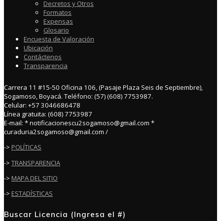
Decretos y Otros
Formatos
Expensas
Glosario
Encuesta de Valoración
Ubicación
Contáctenos
Transparencia
Carrera 11 #15-50 Oficina 106, (Pasaje Plaza Seis de Septiembre),
Sogamoso, Boyacá. Teléfono: (57) (608) 7753987.
Celular: +57 3046686478
Línea gratuita: (608) 7753987
E-mail: * notificacionescu2sogamoso@gmail.com *
curaduria2sogamoso@gmail.com /
->
POLÍTICAS
->
TRANSPARENCIA
->
MAPA DEL SITIO
->
ESTADÍSTICAS
Buscar Licencia (Ingresa el #)