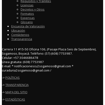
Requisitos y Trámites
Licencias
Decretos y Otros
Formatos
Expensas
Glosario
Encuesta de Valoración
Ubicación
Contáctenos
Transparencia
Carrera 11 #15-50 Oficina 106, (Pasaje Plaza Seis de Septiembre),
Sogamoso, Boyacá. Teléfono: (57) (608) 7753987.
Celular: +57 3046686478
Línea gratuita: (608) 7753987
E-mail: * notificacionescu2sogamoso@gmail.com *
curaduria2sogamoso@gmail.com /
->
POLÍTICAS
->
TRANSPARENCIA
->
MAPA DEL SITIO
->
ESTADÍSTICAS