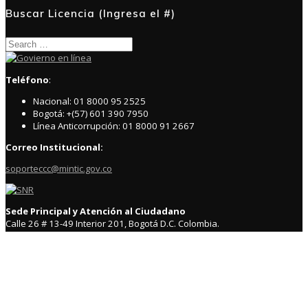
Buscar Licencia (Ingresa el #)
Search
for:
Teléfono
:
Nacional: 01 8000 95 2525
Bogotá: +(57) 601 390 7950
Línea Anticorrupción: 01 8000 91 2667
Correo Institucional:
soporteccc@mintic.gov.co
Sede Principal y Atención al Ciudadano
Calle 26 # 13-49 Interior 201, Bogotá D.C. Colombia.
Código postal: # 110311 – 110311000
Teléfono – Conmutador: 57+(601) 328 2121
Curador Urbano 2