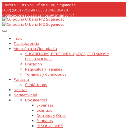
Skip
Carrera 11 #15-50 Oficina 106, Sogamoso
to
(+57) (608) 7753987 CEL 3046686478
content
notificacionescu2sogamoso@gmail.com /
curaduria2sogamoso@gmail.com /
Inicio
Transparencia
Atención a la Ciudadanía
SUGERENCIAS, PETICIONES, QUEJAS, RECLAMOS Y
FELICITACIONES
Ubicación
Requisitos y Trámites
Términos y Condiciones
Participa
Contáctenos
Noticias
Normatividad
Documentos
Expensas
Licencias
Decretos y Otros
Formatos
RESOLUCIONES