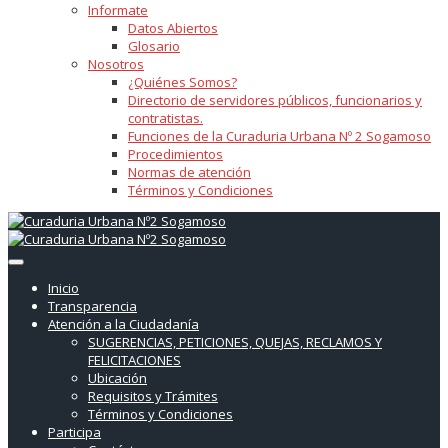
Informate
Datos Abiertos
Glosario
Nosotros
¿Quiénes Somos?
Directorio de servidores públicos, funcionarios y
contratistas.
Funciones de la Curaduria Urbana Nº 2 Sogamoso
Procedimientos
Normas de atención
Términos y Condiciones
Inicio
Transparencia
Atención a la Ciudadanía
SUGERENCIAS, PETICIONES, QUEJAS, RECLAMOS Y
FELICITACIONES
Ubicación
Requisitos y Trámites
Términos y Condiciones
Participa