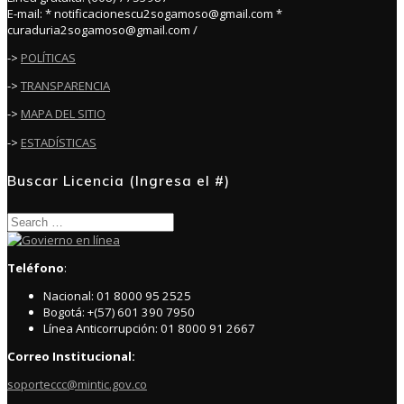
E-mail: * notificacionescu2sogamoso@gmail.com *
curaduria2sogamoso@gmail.com /
->
POLÍTICAS
->
TRANSPARENCIA
->
MAPA DEL SITIO
->
ESTADÍSTICAS
Buscar Licencia (Ingresa el #)
Search
for:
Teléfono
:
Nacional: 01 8000 95 2525
Bogotá: +(57) 601 390 7950
Línea Anticorrupción: 01 8000 91 2667
Correo Institucional:
soporteccc@mintic.gov.co