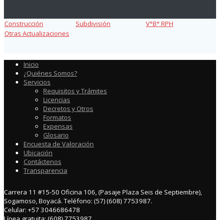
Construcción
Subdivisión
V°B° RPH
Otras Actualizaciones
Inicio
¿Quiénes Somos?
Servicios
Requisitos y Trámites
Licencias
Decretos y Otros
Formatos
Expensas
Glosario
Encuesta de Valoración
Ubicación
Contáctenos
Transparencia
Carrera 11 #15-50 Oficina 106, (Pasaje Plaza Seis de Septiembre),
Sogamoso, Boyacá. Teléfono: (57) (608) 7753987.
Celular: +57 3046686478
Línea gratuita: (608) 7753987