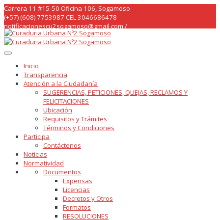
Skip
Carrera 11 #15-50 Oficina 106, Sogamoso
to
(+57) (608) 7753987 CEL 3046686478
content
notificacionescu2sogamoso@gmail.com /
curaduria2sogamoso@gmail.com /
Inicio
Transparencia
Atención a la Ciudadanía
SUGERENCIAS, PETICIONES, QUEJAS, RECLAMOS Y
FELICITACIONES
Ubicación
Requisitos y Trámites
Términos y Condiciones
Participa
Contáctenos
Noticias
Normatividad
Documentos
Expensas
Licencias
Decretos y Otros
Formatos
RESOLUCIONES