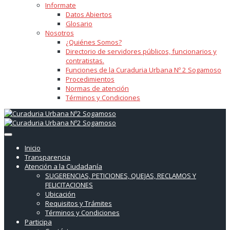
Informate
Datos Abiertos
Glosario
Nosotros
¿Quiénes Somos?
Directorio de servidores públicos, funcionarios y
contratistas.
Funciones de la Curaduria Urbana Nº 2 Sogamoso
Procedimientos
Normas de atención
Términos y Condiciones
Inicio
Transparencia
Atención a la Ciudadanía
SUGERENCIAS, PETICIONES, QUEJAS, RECLAMOS Y
FELICITACIONES
Ubicación
Requisitos y Trámites
Términos y Condiciones
Participa