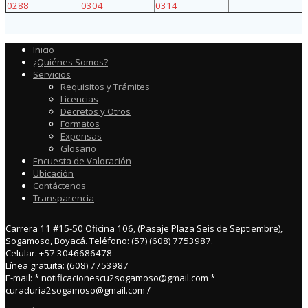
0288
0304
0314
Inicio
¿Quiénes Somos?
Servicios
Requisitos y Trámites
Licencias
Decretos y Otros
Formatos
Expensas
Glosario
Encuesta de Valoración
Ubicación
Contáctenos
Transparencia
Carrera 11 #15-50 Oficina 106, (Pasaje Plaza Seis de Septiembre),
Sogamoso, Boyacá. Teléfono: (57) (608) 7753987.
Celular: +57 3046686478
Línea gratuita: (608) 7753987
E-mail: * notificacionescu2sogamoso@gmail.com *
curaduria2sogamoso@gmail.com /