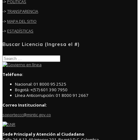
->
POLÍTICAS
->
TRANSPARENCIA
->
MAPA DEL SITIO
->
ESTADÍSTICAS
Buscar Licencia (Ingresa el #)
Search
for:
Teléfono
:
Nacional: 01 8000 95 2525
Bogotá: +(57) 601 390 7950
Línea Anticorrupción: 01 8000 91 2667
Correo Institucional:
soporteccc@mintic.gov.co
Sede Principal y Atención al Ciudadano
Calle 26 # 13-49 Interior 201, Bogotá D.C. Colombia.