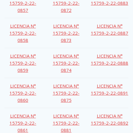
15759-2-22-
15759-2-22-
15759-2-22-0883
0857
0872
LICENCIA N°
LICENCIA N°
LICENCIA N°
15759-2-22-
15759-2-22-
15759-2-22-0887
0858
0873
LICENCIA N°
LICENCIA N°
LICENCIA N°
15759-2-22-
15759-2-22-
15759-2-22-0888
0859
0874
LICENCIA N°
LICENCIA N°
LICENCIA N°
15759-2-22-
15759-2-22-
15759-2-22-0891
0860
0875
LICENCIA N°
LICENCIA N°
LICENCIA N°
15759-2-22-
15759-2-22-
15759-2-22-0892
0861
0881