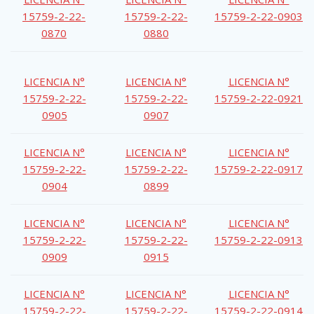
15759-2-22-
15759-2-22-
15759-2-22-0903
0870
0880
LICENCIA N°
LICENCIA N°
LICENCIA N°
15759-2-22-
15759-2-22-
15759-2-22-0921
0905
0907
LICENCIA N°
LICENCIA N°
LICENCIA N°
15759-2-22-
15759-2-22-
15759-2-22-0917
0904
0899
LICENCIA N°
LICENCIA N°
LICENCIA N°
15759-2-22-
15759-2-22-
15759-2-22-0913
0909
0915
LICENCIA N°
LICENCIA N°
LICENCIA N°
15759-2-22-
15759-2-22-
15759-2-22-0914