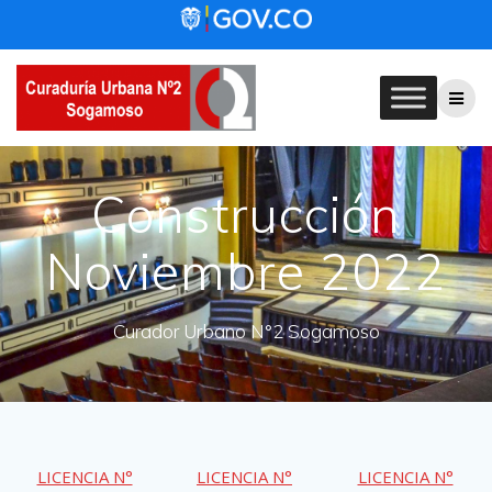
Skip
to
content
Construcción
Noviembre 2022
Curador Urbano N°2 Sogamoso
LICENCIA N°
LICENCIA N°
LICENCIA N°