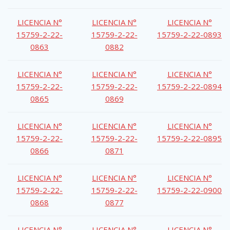
LICENCIA N°
LICENCIA N°
LICENCIA N°
15759-2-22-
15759-2-22-
15759-2-22-0893
0863
0882
LICENCIA N°
LICENCIA N°
LICENCIA N°
15759-2-22-
15759-2-22-
15759-2-22-0894
0865
0869
LICENCIA N°
LICENCIA N°
LICENCIA N°
15759-2-22-
15759-2-22-
15759-2-22-0895
0866
0871
LICENCIA N°
LICENCIA N°
LICENCIA N°
15759-2-22-
15759-2-22-
15759-2-22-0900
0868
0877
LICENCIA N°
LICENCIA N°
LICENCIA N°