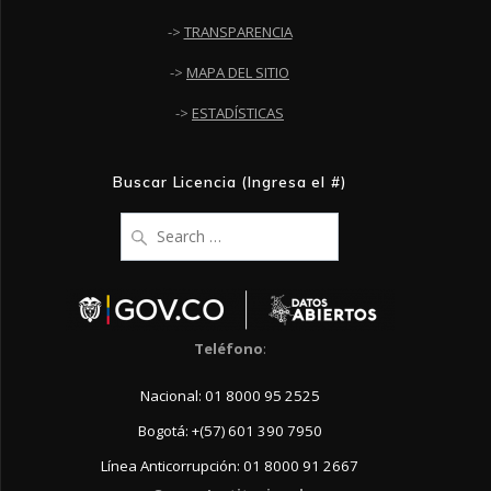
->
TRANSPARENCIA
->
MAPA DEL SITIO
->
ESTADÍSTICAS
Buscar Licencia (Ingresa el #)
Search
for:
Teléfono
:
Nacional: 01 8000 95 2525
Bogotá: +(57) 601 390 7950
Línea Anticorrupción: 01 8000 91 2667