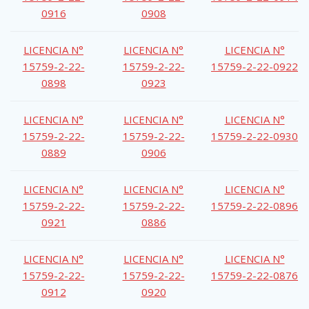
0916
0908
LICENCIA N°
LICENCIA N°
LICENCIA N°
15759-2-22-
15759-2-22-
15759-2-22-0922
0898
0923
LICENCIA N°
LICENCIA N°
LICENCIA N°
15759-2-22-
15759-2-22-
15759-2-22-0930
0889
0906
LICENCIA N°
LICENCIA N°
LICENCIA N°
15759-2-22-
15759-2-22-
15759-2-22-0896
0921
0886
LICENCIA N°
LICENCIA N°
LICENCIA N°
15759-2-22-
15759-2-22-
15759-2-22-0876
0912
0920