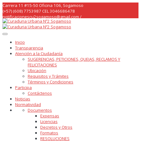
Skip
Carrera 11 #15-50 Oficina 106, Sogamoso
to
(+57) (608) 7753987 CEL 3046686478
content
notificacionescu2sogamoso@gmail.com /
curaduria2sogamoso@gmail.com /
Inicio
Transparencia
Atención a la Ciudadanía
SUGERENCIAS, PETICIONES, QUEJAS, RECLAMOS Y
FELICITACIONES
Ubicación
Requisitos y Trámites
Términos y Condiciones
Participa
Contáctenos
Noticias
Normatividad
Documentos
Expensas
Licencias
Decretos y Otros
Formatos
RESOLUCIONES