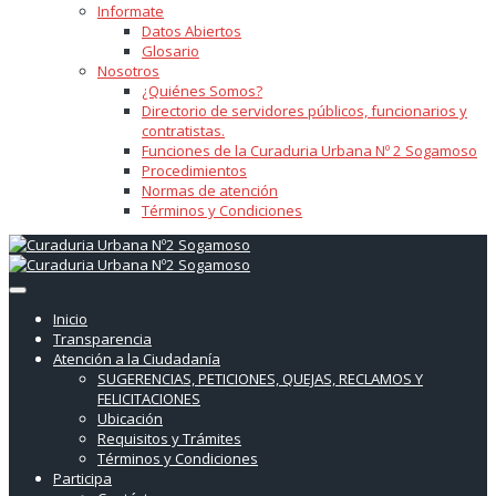
Informate
Datos Abiertos
Glosario
Nosotros
¿Quiénes Somos?
Directorio de servidores públicos, funcionarios y
contratistas.
Funciones de la Curaduria Urbana Nº 2 Sogamoso
Procedimientos
Normas de atención
Términos y Condiciones
Inicio
Transparencia
Atención a la Ciudadanía
SUGERENCIAS, PETICIONES, QUEJAS, RECLAMOS Y
FELICITACIONES
Ubicación
Requisitos y Trámites
Términos y Condiciones
Participa