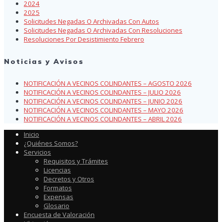
2024
2025
Solicitudes Negadas O Archivadas Con Autos
Solicitudes Negadas O Archivadas Con Resoluciones
Resoluciones Por Desistimiento Febrero
Noticias y Avisos
NOTIFICACIÓN A VECINOS COLINDANTES – AGOSTO 2026
NOTIFICACIÓN A VECINOS COLINDANTES – JULIO 2026
NOTIFICACIÓN A VECINOS COLINDANTES – JUNIO 2026
NOTIFICACIÓN A VECINOS COLINDANTES – MAYO 2026
NOTIFICACIÓN A VECINOS COLINDANTES – ABRIL 2026
Inicio
¿Quiénes Somos?
Servicios
Requisitos y Trámites
Licencias
Decretos y Otros
Formatos
Expensas
Glosario
Encuesta de Valoración