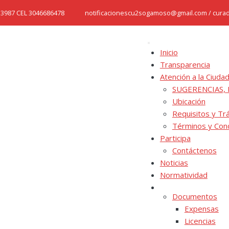
753987 CEL 3046686478
notificacionescu2sogamoso@gmail.com / cura
Inicio
Transparencia
Atención a la Ciuda
SUGERENCIAS, 
Ubicación
Requisitos y Tr
Términos y Con
Participa
Contáctenos
Noticias
Normatividad
Documentos
Expensas
Licencias