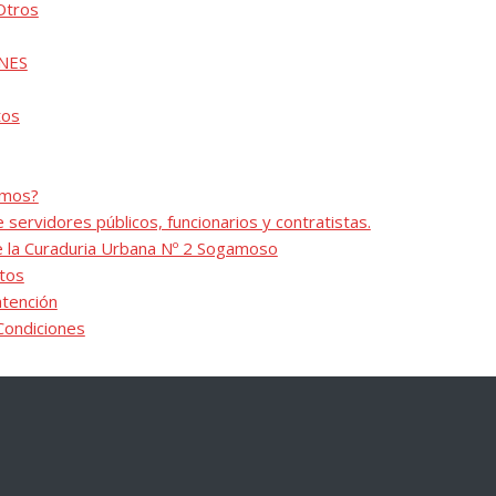
Otros
NES
tos
omos?
 servidores públicos, funcionarios y contratistas.
e la Curaduria Urbana Nº 2 Sogamoso
tos
tención
Condiciones