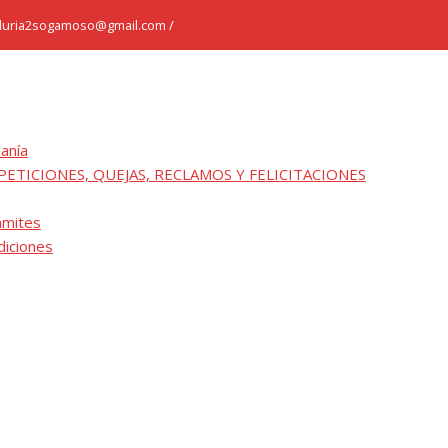
duria2sogamoso@gmail.com /
danía
PETICIONES, QUEJAS, RECLAMOS Y FELICITACIONES
ámites
diciones