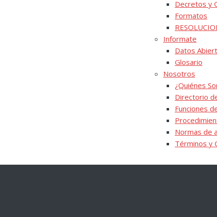
Decretos y 
Formatos
RESOLUCIO
Informate
Datos Abier
Glosario
Nosotros
¿Quiénes S
Directorio de
Funciones d
Procedimien
Normas de a
Términos y 