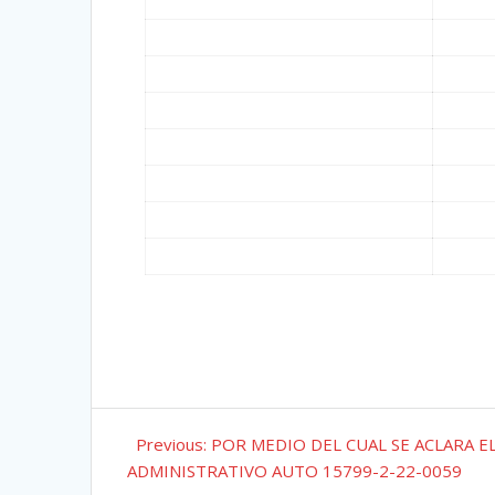
Navegación
Previous
Previous:
POR MEDIO DEL CUAL SE ACLARA E
de
post:
ADMINISTRATIVO AUTO 15799-2-22-0059