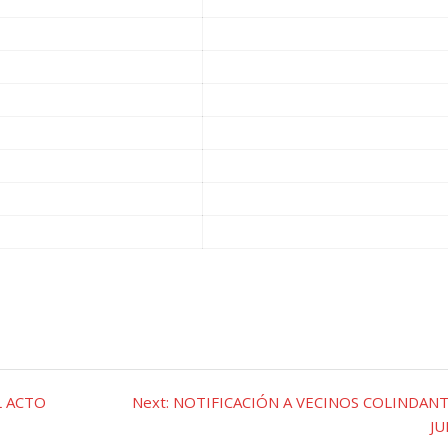
Next
L ACTO
Next:
NOTIFICACIÓN A VECINOS COLINDANT
post:
JU