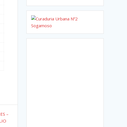
ES –
LIO