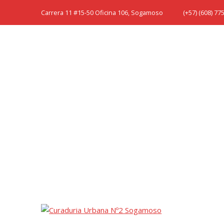
Skip
Carrera 11 #15-50 Oficina 106, Sogamoso
(+57) (608) 7
to
content