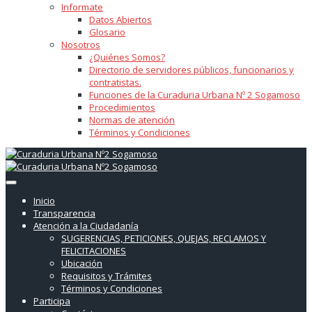
Informate
Datos Abiertos
Glosario
Nosotros
¿Quiénes Somos?
Directorio de servidores públicos, funcionarios y
contratistas.
Funciones de la Curaduria Urbana Nº 2 Sogamoso
Procedimientos
Normas de atención
Términos y Condiciones
Inicio
Transparencia
Atención a la Ciudadanía
SUGERENCIAS, PETICIONES, QUEJAS, RECLAMOS Y
FELICITACIONES
Ubicación
Requisitos y Trámites
Términos y Condiciones
Participa