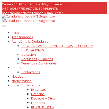
Skip
Carrera 11 #15-50 Oficina 106, Sogamoso
to
(+57) (608) 7753987 CEL 3046686478
content
notificacionescu2sogamoso@gmail.com /
curaduria2sogamoso@gmail.com /
Inicio
Transparencia
Atención a la Ciudadanía
SUGERENCIAS, PETICIONES, QUEJAS, RECLAMOS Y
FELICITACIONES
Ubicación
Requisitos y Trámites
Términos y Condiciones
Participa
Contáctenos
Noticias
Normatividad
Documentos
Expensas
Licencias
Decretos y Otros
Formatos
RESOLUCIONES