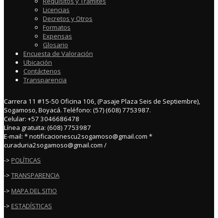
Requisitos y Trámites
Licencias
Decretos y Otros
Formatos
Expensas
Glosario
Encuesta de Valoración
Ubicación
Contáctenos
Transparencia
Carrera 11 #15-50 Oficina 106, (Pasaje Plaza Seis de Septiembre),
Sogamoso, Boyacá. Teléfono: (57) (608) 7753987.
Celular: +57 3046686478
Línea gratuita: (608) 7753987
E-mail: * notificacionescu2sogamoso@gmail.com *
curaduria2sogamoso@gmail.com /
->
POLÍTICAS
->
TRANSPARENCIA
->
MAPA DEL SITIO
->
ESTADÍSTICAS