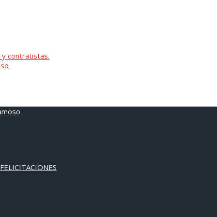
 y contratistas.
oso
 FELICITACIONES