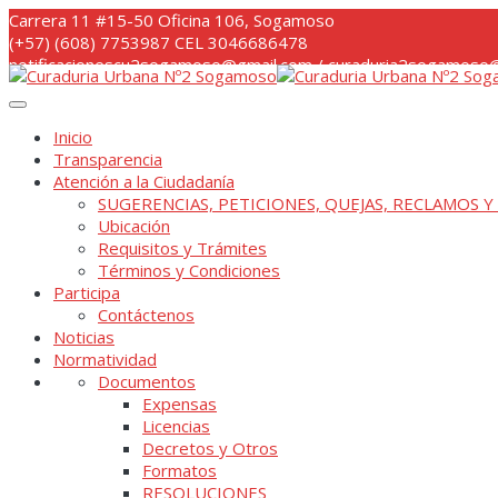
Skip
Carrera 11 #15-50 Oficina 106, Sogamoso
to
(+57) (608) 7753987 CEL 3046686478
content
notificacionescu2sogamoso@gmail.com / curaduria2sogamoso@
Inicio
Transparencia
Atención a la Ciudadanía
SUGERENCIAS, PETICIONES, QUEJAS, RECLAMOS Y
Ubicación
Requisitos y Trámites
Términos y Condiciones
Participa
Contáctenos
Noticias
Normatividad
Documentos
Expensas
Licencias
Decretos y Otros
Formatos
RESOLUCIONES