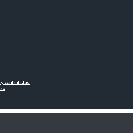
 y contratistas.
oso