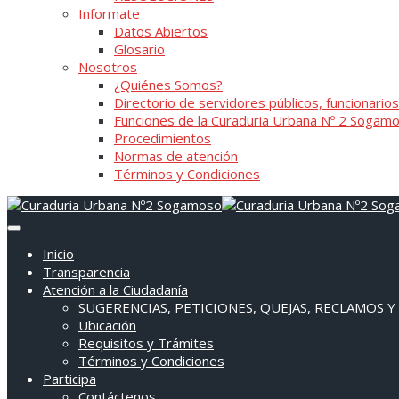
Informate
Datos Abiertos
Glosario
Nosotros
¿Quiénes Somos?
Directorio de servidores públicos, funcionarios
Funciones de la Curaduria Urbana Nº 2 Sogam
Procedimientos
Normas de atención
Términos y Condiciones
Inicio
Transparencia
Atención a la Ciudadanía
SUGERENCIAS, PETICIONES, QUEJAS, RECLAMOS Y
Ubicación
Requisitos y Trámites
Términos y Condiciones
Participa
Contáctenos