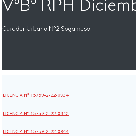
VºBº RPH Diciem
Curador Urbano N°2 Sogamoso
LICENCIA N° 15759-2-22-0934
LICENCIA N° 15759-2-22-0942
LICENCIA N° 15759-2-22-0944