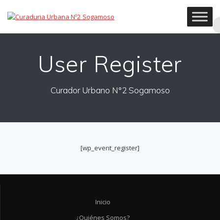
Skip
to
content
User Register
Curador Urbano N°2 Sogamoso
[wp_event_register]
Inicio
¿Quiénes Somos?