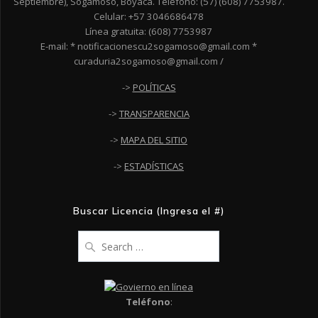
Septiembre), Sogamoso, Boyacá. Teléfono: (57) (608) 7753987.
Celular: +57 3046686478
Línea gratuita: (608) 7753987
E-mail: * notificacionescu2sogamoso@gmail.com *
curaduria2sogamoso@gmail.com /
->
POLÍTICAS
->
TRANSPARENCIA
->
MAPA DEL SITIO
->
ESTADÍSTICAS
Buscar Licencia (Ingresa el #)
Search
for:
Teléfono
: