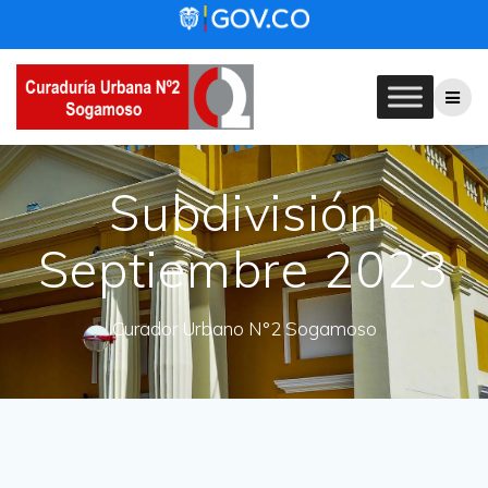
Skip
to
content
Subdivisión
Septiembre 2023
Curador Urbano N°2 Sogamoso