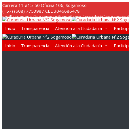
Skip
Carrera 11 #15-50 Oficina 106, Sogamoso
to
(+57) (608) 7753987 CEL 3046686478
content
notificacionescu2sogamoso@gmail.com / curaduria2sogamoso@
Inicio
Transparencia
Atención a la Ciudadanía
Partici
Inicio
Transparencia
Atención a la Ciudadanía
Partici