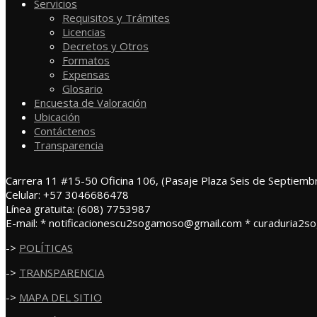
Servicios
Requisitos y Trámites
Licencias
Decretos y Otros
Formatos
Expensas
Glosario
Encuesta de Valoración
Ubicación
Contáctenos
Transparencia
Carrera 11 #15-50 Oficina 106, (Pasaje Plaza Seis de Septiemb
Celular: +57 3046686478
Línea gratuita: (608) 7753987
E-mail: * notificacionescu2sogamoso@gmail.com * curaduria2
->
POLÍTICAS
->
TRANSPARENCIA
->
MAPA DEL SITIO