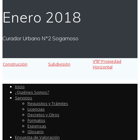
Enero 2018
Curador Urbano N°2 Sogamoso
VºBº Propiedad
Construcción
Subdivisión
Horizontal
Inicio
¿Quiénes Somos?
Servicios
Requisitos y Trámites
Licencias
Decretos y Otros
Formatos
Expensas
Glosario
Encuesta de Valoración