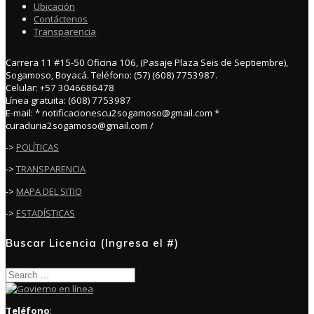
Ubicación
Contáctenos
Transparencia
Carrera 11 #15-50 Oficina 106, (Pasaje Plaza Seis de Septiembre),
Sogamoso, Boyacá. Teléfono: (57) (608) 7753987.
Celular: +57 3046686478
Línea gratuita: (608) 7753987
E-mail: * notificacionescu2sogamoso@gmail.com *
curaduria2sogamoso@gmail.com /
->
POLÍTICAS
->
TRANSPARENCIA
->
MAPA DEL SITIO
->
ESTADÍSTICAS
Buscar Licencia (Ingresa el #)
Search
for:
Teléfono
: