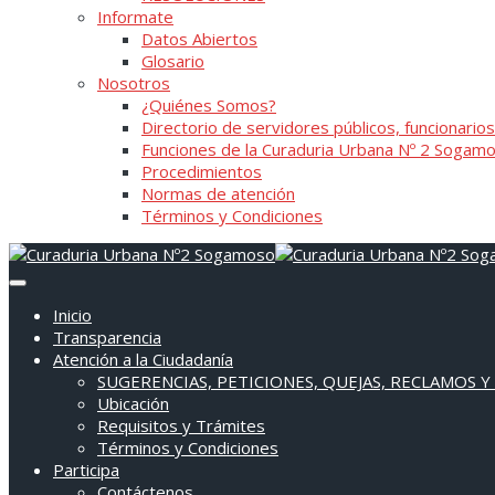
Informate
Datos Abiertos
Glosario
Nosotros
¿Quiénes Somos?
Directorio de servidores públicos, funcionarios
Funciones de la Curaduria Urbana Nº 2 Sogam
Procedimientos
Normas de atención
Términos y Condiciones
Inicio
Transparencia
Atención a la Ciudadanía
SUGERENCIAS, PETICIONES, QUEJAS, RECLAMOS Y
Ubicación
Requisitos y Trámites
Términos y Condiciones
Participa
Contáctenos