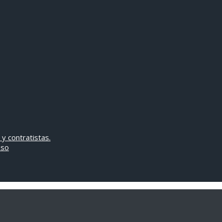
 y contratistas.
oso