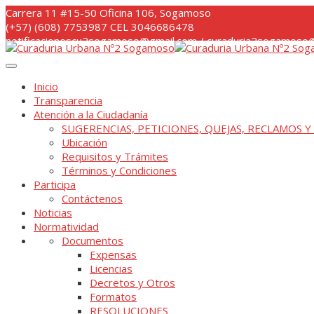
Skip
Carrera 11 #15-50 Oficina 106, Sogamoso
to
(+57) (608) 7753987 CEL 3046686478
content
notificacionescu2sogamoso@gmail.com / curaduria2sogamoso@
Inicio
Transparencia
Atención a la Ciudadanía
SUGERENCIAS, PETICIONES, QUEJAS, RECLAMOS Y
Ubicación
Requisitos y Trámites
Términos y Condiciones
Participa
Contáctenos
Noticias
Normatividad
Documentos
Expensas
Licencias
Decretos y Otros
Formatos
RESOLUCIONES