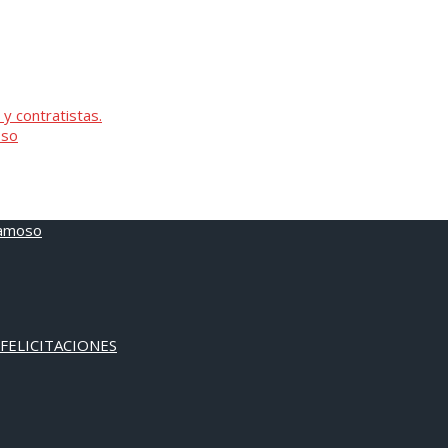
 y contratistas.
oso
 FELICITACIONES