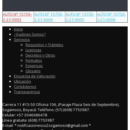
AUTO N° 15759-
AUTO N° 15759-
AUTO N° 15759-
AUTO N° 15759-
2-21-0003
2-21-0004
2-21-0005
2-21-0006
Inicio
¿Quiénes Somos?
Servicios
Requisitos y Trámites
Licencias
Decretos y Otros
Formatos
Expensas
Glosario
Encuesta de Valoración
Ubicación
Contáctenos
Transparencia
Carrera 11 #15-50 Oficina 106, (Pasaje Plaza Seis de Septiembre),
Sogamoso, Boyacá. Teléfono: (57) (608) 7753987.
Celular: +57 3046686478
Línea gratuita: (608) 7753987
E-mail: * notificacionescu2sogamoso@gmail.com *