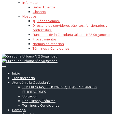
Informate
Datos Abiertos
Glosario
Nosotros
¿Quiénes Somos?
Directorio de servidores públicos, funcionarios y
contratistas.
Funciones de la Curaduria Urbana Nº 2 Sogamoso
Procedimientos
Normas de atención
Términos y Condiciones
Inicio
Transparencia
Atención a la Ciudadanía
SUGERENCIAS, PETICIONES, QUEJAS, RECLAMOS Y
FELICITACIONES
Ubicación
Requisitos y Trámites
Términos y Condiciones
Participa