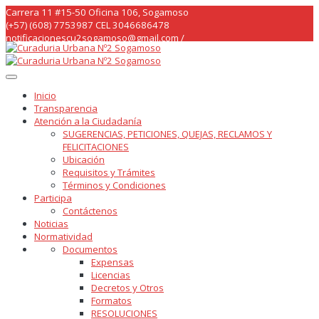
Skip
Carrera 11 #15-50 Oficina 106, Sogamoso
to
(+57) (608) 7753987 CEL 3046686478
content
notificacionescu2sogamoso@gmail.com /
curaduria2sogamoso@gmail.com /
Inicio
Transparencia
Atención a la Ciudadanía
SUGERENCIAS, PETICIONES, QUEJAS, RECLAMOS Y
FELICITACIONES
Ubicación
Requisitos y Trámites
Términos y Condiciones
Participa
Contáctenos
Noticias
Normatividad
Documentos
Expensas
Licencias
Decretos y Otros
Formatos
RESOLUCIONES