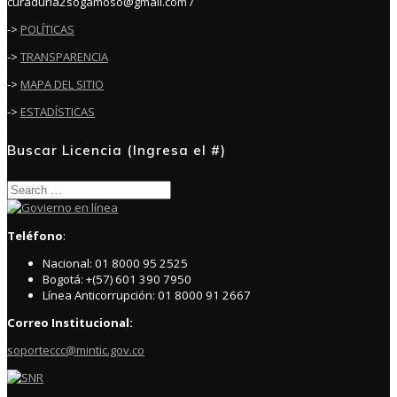
curaduria2sogamoso@gmail.com /
->
POLÍTICAS
->
TRANSPARENCIA
->
MAPA DEL SITIO
->
ESTADÍSTICAS
Buscar Licencia (Ingresa el #)
Search
for:
Teléfono
:
Nacional: 01 8000 95 2525
Bogotá: +(57) 601 390 7950
Línea Anticorrupción: 01 8000 91 2667
Correo Institucional:
soporteccc@mintic.gov.co