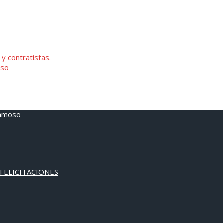
 y contratistas.
oso
 FELICITACIONES