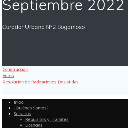
Septiembre 2022
Curador Urbano N°2 Sogamoso
Construcción
Autos
Resolucion de Radicaciones Desistidas
Inicio
¿Quiénes Somos?
Servicios
Requisitos y Trámites
Licencias