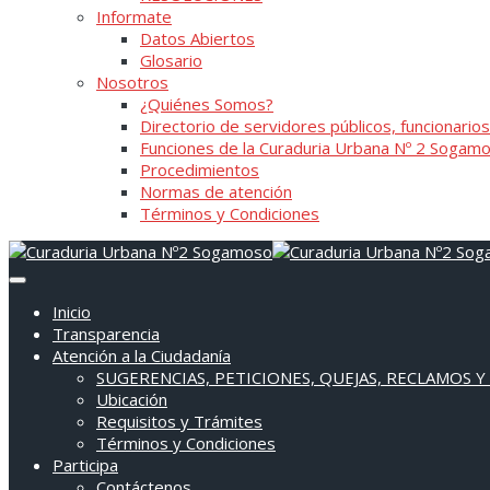
Informate
Datos Abiertos
Glosario
Nosotros
¿Quiénes Somos?
Directorio de servidores públicos, funcionarios
Funciones de la Curaduria Urbana Nº 2 Sogam
Procedimientos
Normas de atención
Términos y Condiciones
Inicio
Transparencia
Atención a la Ciudadanía
SUGERENCIAS, PETICIONES, QUEJAS, RECLAMOS Y
Ubicación
Requisitos y Trámites
Términos y Condiciones
Participa
Contáctenos