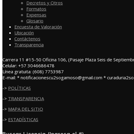
Decretos y Otros
Formatos
Expensas
Glosario
Encuesta de Valoración
Ubicación
Contáctenos
Transparencia
Carrera 11 #15-50 Oficina 106, (Pasaje Plaza Seis de Septiemb
Celular: +57 3046686478
Línea gratuita: (608) 7753987
E-mail: * notificacionescu2sogamoso@gmail.com * curaduria2
->
POLÍTICAS
->
TRANSPARENCIA
->
MAPA DEL SITIO
->
ESTADÍSTICAS
Buscar Licencia (Ingresa el #)