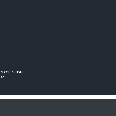
 y contratistas.
oso