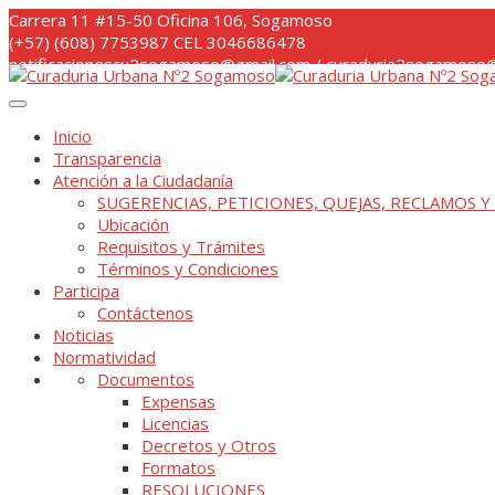
Skip
Carrera 11 #15-50 Oficina 106, Sogamoso
to
(+57) (608) 7753987 CEL 3046686478
content
notificacionescu2sogamoso@gmail.com / curaduria2sogamoso@
Inicio
Transparencia
Atención a la Ciudadanía
SUGERENCIAS, PETICIONES, QUEJAS, RECLAMOS Y
Ubicación
Requisitos y Trámites
Términos y Condiciones
Participa
Contáctenos
Noticias
Normatividad
Documentos
Expensas
Licencias
Decretos y Otros
Formatos
RESOLUCIONES