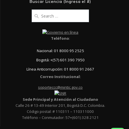
Buscar Licencia (Ingresa el #)
Search
for:
Teléfono
:
Nacional: 01 8000 95 2525
Bogotá: +(57) 601 390 7950
Línea Anticorrupción: 01 8000 91 2667
Correo Institucional:
soporteccc@mintic.gov.co
Sede Principal y Atención al Ciudadano
Calle 26 # 13-49 Interior 201, Bogotá D.C. Colombia.
Código postal: # 110311 – 110311000
Teléfono – Conmutador: 57+(601) 328 2121