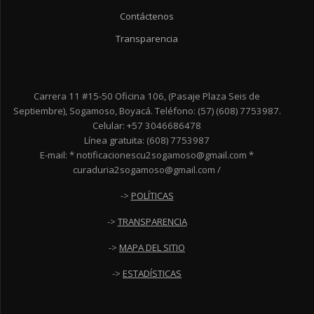
Contáctenos
Transparencia
Carrera 11 #15-50 Oficina 106, (Pasaje Plaza Seis de
Septiembre), Sogamoso, Boyacá. Teléfono: (57) (608) 7753987.
Celular: +57 3046686478
Línea gratuita: (608) 7753987
E-mail: * notificacionescu2sogamoso@gmail.com *
curaduria2sogamoso@gmail.com /
->
POLÍTICAS
->
TRANSPARENCIA
->
MAPA DEL SITIO
->
ESTADÍSTICAS