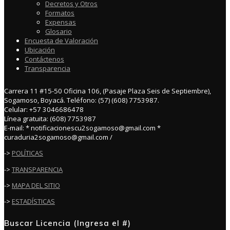
Decretos y Otros
Formatos
Expensas
Glosario
Encuesta de Valoración
Ubicación
Contáctenos
Transparencia
Carrera 11 #15-50 Oficina 106, (Pasaje Plaza Seis de Septiembre),
Sogamoso, Boyacá. Teléfono: (57) (608) 7753987.
Celular: +57 3046686478
Línea gratuita: (608) 7753987
E-mail: * notificacionescu2sogamoso@gmail.com *
curaduria2sogamoso@gmail.com /
->
POLÍTICAS
->
TRANSPARENCIA
->
MAPA DEL SITIO
->
ESTADÍSTICAS
Buscar Licencia (Ingresa el #)