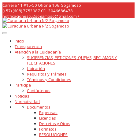
Skip
Carrera 11 #15-50 Oficina 106, Sogamoso
to
(+57) (608) 7753987 CEL 3046686478
content
notificacionescu2sogamoso@gmail.com /
curaduria2sogamoso@gmail.com /
Inicio
Transparencia
Atención a la Ciudadanía
SUGERENCIAS, PETICIONES, QUEJAS, RECLAMOS Y
FELICITACIONES
Ubicación
Requisitos y Trámites
Términos y Condiciones
Participa
Contáctenos
Noticias
Normatividad
Documentos
Expensas
Licencias
Decretos y Otros
Formatos
RESOLUCIONES