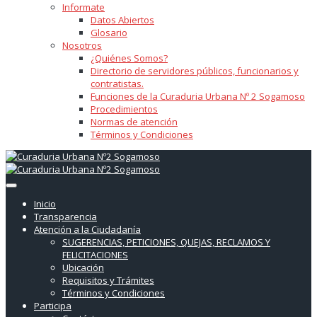
Informate
Datos Abiertos
Glosario
Nosotros
¿Quiénes Somos?
Directorio de servidores públicos, funcionarios y
contratistas.
Funciones de la Curaduria Urbana Nº 2 Sogamoso
Procedimientos
Normas de atención
Términos y Condiciones
Inicio
Transparencia
Atención a la Ciudadanía
SUGERENCIAS, PETICIONES, QUEJAS, RECLAMOS Y
FELICITACIONES
Ubicación
Requisitos y Trámites
Términos y Condiciones
Participa