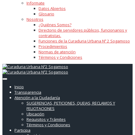
Informate
Datos Abiertos
Glosario
Nosotros
¿Quiénes Somos?
Directorio de servidores públicos, funcionarios y
contratistas.
Funciones de la Curaduria Urbana Nº 2 Sogamoso
Procedimientos
Normas de atención
Términos y Condiciones
Inicio
Transparencia
Atención a la Ciudadanía
SUGERENCIAS, PETICIONES, QUEJAS, RECLAMOS Y
FELICITACIONES
Ubicación
Requisitos y Trámites
Términos y Condiciones
Participa