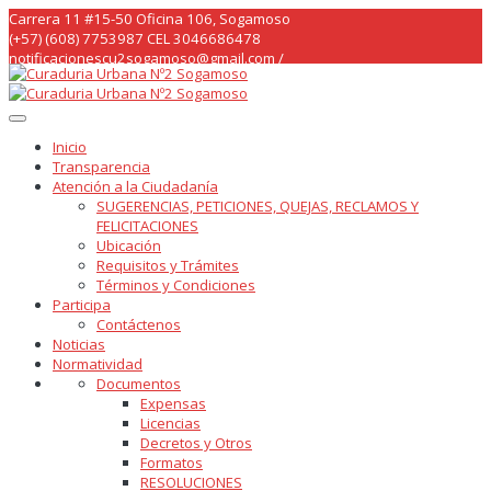
Skip
Carrera 11 #15-50 Oficina 106, Sogamoso
to
(+57) (608) 7753987 CEL 3046686478
content
notificacionescu2sogamoso@gmail.com /
curaduria2sogamoso@gmail.com /
Inicio
Transparencia
Atención a la Ciudadanía
SUGERENCIAS, PETICIONES, QUEJAS, RECLAMOS Y
FELICITACIONES
Ubicación
Requisitos y Trámites
Términos y Condiciones
Participa
Contáctenos
Noticias
Normatividad
Documentos
Expensas
Licencias
Decretos y Otros
Formatos
RESOLUCIONES