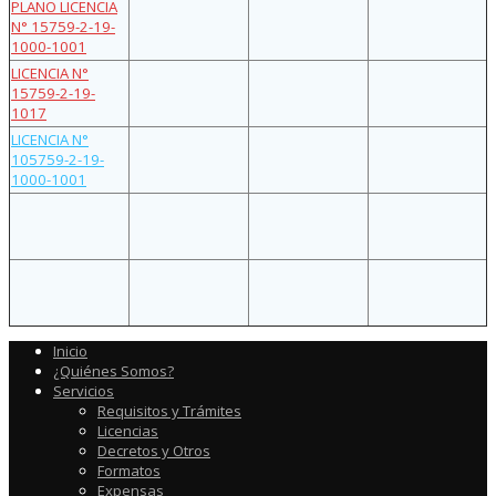
PLANO LICENCIA
N° 15759-2-19-
1000-1001
LICENCIA N°
15759-2-19-
1017
LICENCIA N°
105759-2-19-
1000-1001
Inicio
¿Quiénes Somos?
Servicios
Requisitos y Trámites
Licencias
Decretos y Otros
Formatos
Expensas