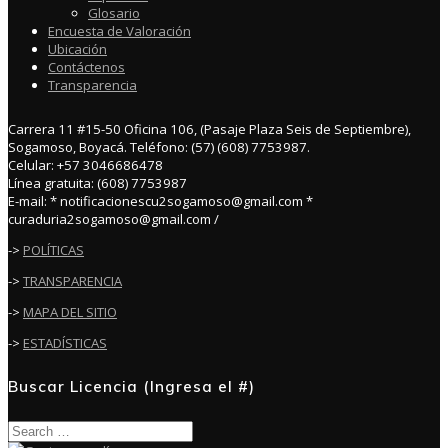
Glosario
Encuesta de Valoración
Ubicación
Contáctenos
Transparencia
Carrera 11 #15-50 Oficina 106, (Pasaje Plaza Seis de Septiembre),
Sogamoso, Boyacá. Teléfono: (57) (608) 7753987.
Celular: +57 3046686478
Línea gratuita: (608) 7753987
E-mail: * notificacionescu2sogamoso@gmail.com *
curaduria2sogamoso@gmail.com /
->
POLÍTICAS
->
TRANSPARENCIA
->
MAPA DEL SITIO
->
ESTADÍSTICAS
Buscar Licencia (Ingresa el #)
Search
for: