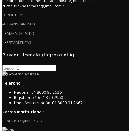
E-mail: * notificacionescu2sogamoso@gmail.com *
curaduria2sogamoso@gmail.com /
->
POLÍTICAS
->
TRANSPARENCIA
->
MAPA DEL SITIO
->
ESTADÍSTICAS
Buscar Licencia (Ingresa el #)
Search
for:
Teléfono
:
Nacional: 01 8000 95 2525
Bogotá: +(57) 601 390 7950
Línea Anticorrupción: 01 8000 91 2667
Correo Institucional:
soporteccc@mintic.gov.co