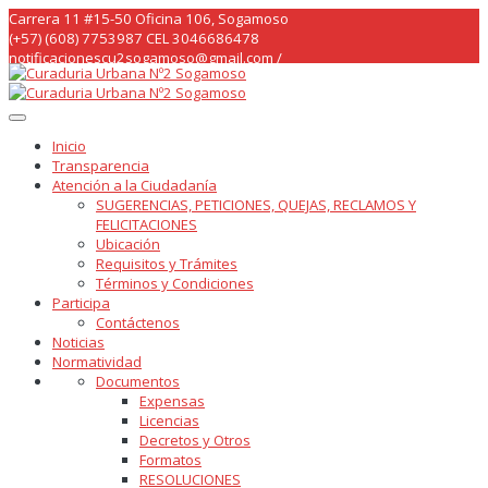
Skip
Carrera 11 #15-50 Oficina 106, Sogamoso
to
(+57) (608) 7753987 CEL 3046686478
content
notificacionescu2sogamoso@gmail.com /
curaduria2sogamoso@gmail.com /
Inicio
Transparencia
Atención a la Ciudadanía
SUGERENCIAS, PETICIONES, QUEJAS, RECLAMOS Y
FELICITACIONES
Ubicación
Requisitos y Trámites
Términos y Condiciones
Participa
Contáctenos
Noticias
Normatividad
Documentos
Expensas
Licencias
Decretos y Otros
Formatos
RESOLUCIONES