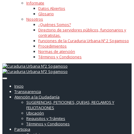
Informate
Datos Abiertos
Glosario
Nosotros
¿Quiénes Somos?
Directorio de servidores públicos, funcionarios y
contratistas.
Funciones de la Curaduria Urbana Nº 2 Sogamoso
Procedimientos
Normas de atención
Términos y Condiciones
Inicio
Transparencia
Atención a la Ciudadanía
SUGERENCIAS, PETICIONES, QUEJAS, RECLAMOS Y
FELICITACIONES
Ubicación
Requisitos y Trámites
Términos y Condiciones
Participa