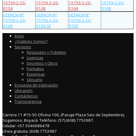
15759-2-20-
15759-2-20-
15759-2-20-
15759-2-20-
0134
0138
0144
0148
LICENCIA N°
LICENCIA N°
LICENCIA N°
15759-2-20-
15759-2-20-
15759-2-20-
0149
0150 SE
0150
Inicio
¿Quiénes Somos?
Servicios
Requisitos y Trámites
Licencias
Decretos y Otros
Formatos
Expensas
Glosario
Encuesta de Valoración
Ubicación
Contáctenos
Transparencia
Carrera 11 #15-50 Oficina 106, (Pasaje Plaza Seis de Septiembre),
Sogamoso, Boyacá. Teléfono: (57) (608) 7753987.
Celular: +57 3046686478
Línea gratuita: (608) 7753987