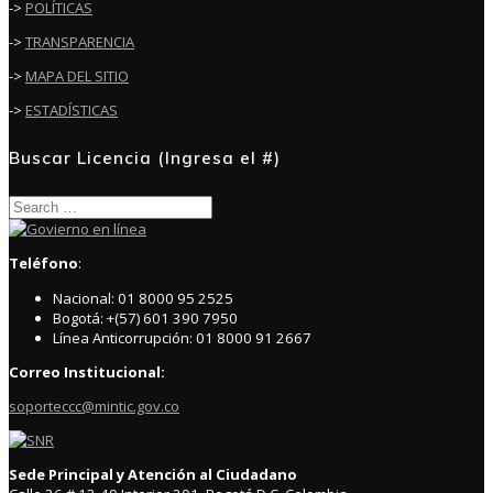
->
POLÍTICAS
->
TRANSPARENCIA
->
MAPA DEL SITIO
->
ESTADÍSTICAS
Buscar Licencia (Ingresa el #)
Search
for:
Teléfono
:
Nacional: 01 8000 95 2525
Bogotá: +(57) 601 390 7950
Línea Anticorrupción: 01 8000 91 2667
Correo Institucional:
soporteccc@mintic.gov.co
Sede Principal y Atención al Ciudadano