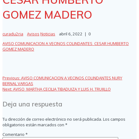
GOMEZ MADERO
curadu2ria
Avisos
Noticias
abril 6, 2022
|
0
AVISO COMUNICACION A VECINOS COLINDANTES_CESAR HUMBERTO
GOMEZ MADERO
Previous
Previous:
AVISO COMUNICACION A VECINOS COLINDANTES NURY
Navegación
post:
BERNAL VARGAS
Next
Next:
AVISO_MARTHA CECILIA TIBADUIZA Y LUIS H. TRUJILLO
de
post:
Deja una respuesta
entradas
Tu dirección de correo electrónico no será publicada.
Los campos
obligatorios están marcados con
*
Comentario
*