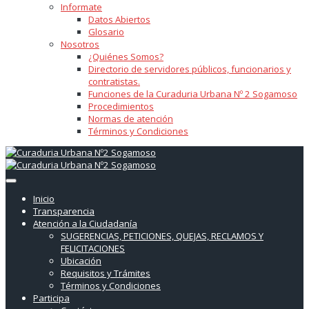
Informate
Datos Abiertos
Glosario
Nosotros
¿Quiénes Somos?
Directorio de servidores públicos, funcionarios y
contratistas.
Funciones de la Curaduria Urbana Nº 2 Sogamoso
Procedimientos
Normas de atención
Términos y Condiciones
Inicio
Transparencia
Atención a la Ciudadanía
SUGERENCIAS, PETICIONES, QUEJAS, RECLAMOS Y
FELICITACIONES
Ubicación
Requisitos y Trámites
Términos y Condiciones
Participa