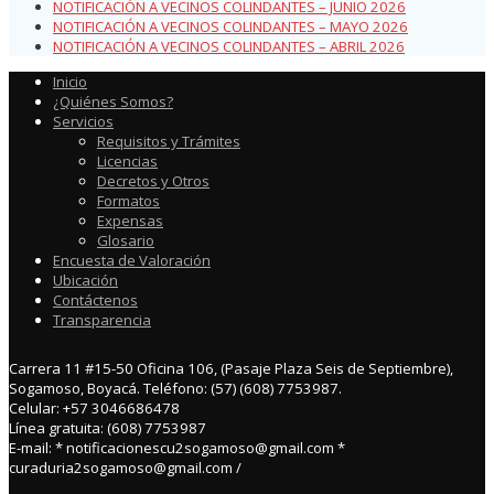
NOTIFICACIÓN A VECINOS COLINDANTES – JUNIO 2026
NOTIFICACIÓN A VECINOS COLINDANTES – MAYO 2026
NOTIFICACIÓN A VECINOS COLINDANTES – ABRIL 2026
Inicio
¿Quiénes Somos?
Servicios
Requisitos y Trámites
Licencias
Decretos y Otros
Formatos
Expensas
Glosario
Encuesta de Valoración
Ubicación
Contáctenos
Transparencia
Carrera 11 #15-50 Oficina 106, (Pasaje Plaza Seis de Septiembre),
Sogamoso, Boyacá. Teléfono: (57) (608) 7753987.
Celular: +57 3046686478
Línea gratuita: (608) 7753987
E-mail: * notificacionescu2sogamoso@gmail.com *
curaduria2sogamoso@gmail.com /