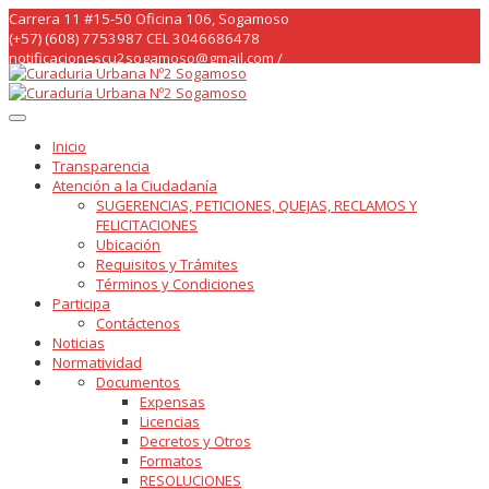
Skip
Carrera 11 #15-50 Oficina 106, Sogamoso
to
(+57) (608) 7753987 CEL 3046686478
content
notificacionescu2sogamoso@gmail.com /
curaduria2sogamoso@gmail.com /
Inicio
Transparencia
Atención a la Ciudadanía
SUGERENCIAS, PETICIONES, QUEJAS, RECLAMOS Y
FELICITACIONES
Ubicación
Requisitos y Trámites
Términos y Condiciones
Participa
Contáctenos
Noticias
Normatividad
Documentos
Expensas
Licencias
Decretos y Otros
Formatos
RESOLUCIONES