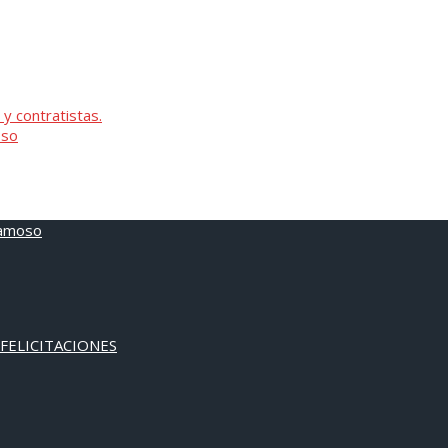
 y contratistas.
oso
 FELICITACIONES