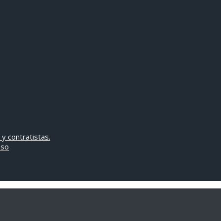
 y contratistas.
oso