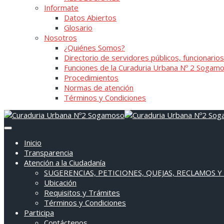
Informate
Datos Abiertos
Glosario
Nosotros
¿Quiénes Somos?
Directorio de servidores públicos, funcionarios
Funciones de la Curaduria Urbana Nº 2 Sogam
Procedimientos
Normas de atención
Términos y Condiciones
Inicio
Transparencia
Atención a la Ciudadanía
SUGERENCIAS, PETICIONES, QUEJAS, RECLAMOS Y
Ubicación
Requisitos y Trámites
Términos y Condiciones
Participa
Contáctenos