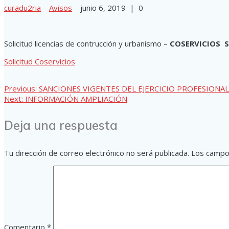
curadu2ria
Avisos
junio 6, 2019
|
0
Solicitud licencias de contrucción y urbanismo –
COSERVICIOS S.
Solicitud Coservicios
Navegación
Previous
Previous:
SANCIONES VIGENTES DEL EJERCICIO PROFESIONAL
Next
post:
Next:
INFORMACIÓN AMPLIACIÓN
post:
de
Deja una respuesta
entradas
Tu dirección de correo electrónico no será publicada.
Los campo
Comentario
*