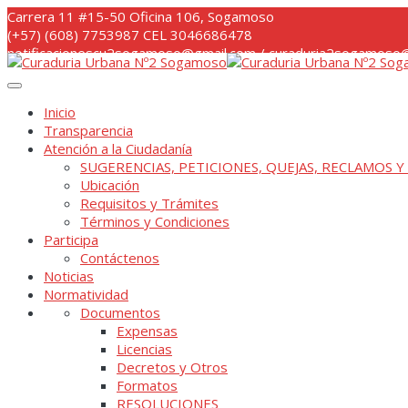
Skip
Carrera 11 #15-50 Oficina 106, Sogamoso
to
(+57) (608) 7753987 CEL 3046686478
content
notificacionescu2sogamoso@gmail.com / curaduria2sogamoso@
Inicio
Transparencia
Atención a la Ciudadanía
SUGERENCIAS, PETICIONES, QUEJAS, RECLAMOS Y
Ubicación
Requisitos y Trámites
Términos y Condiciones
Participa
Contáctenos
Noticias
Normatividad
Documentos
Expensas
Licencias
Decretos y Otros
Formatos
RESOLUCIONES