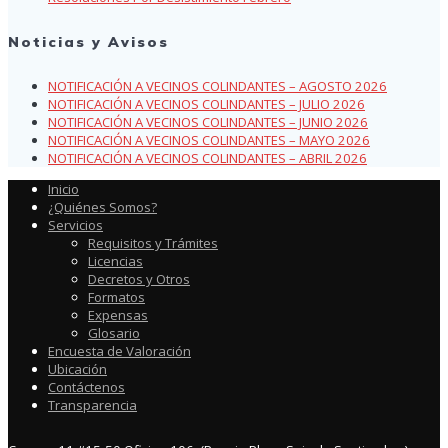
Noticias y Avisos
NOTIFICACIÓN A VECINOS COLINDANTES – AGOSTO 2026
NOTIFICACIÓN A VECINOS COLINDANTES – JULIO 2026
NOTIFICACIÓN A VECINOS COLINDANTES – JUNIO 2026
NOTIFICACIÓN A VECINOS COLINDANTES – MAYO 2026
NOTIFICACIÓN A VECINOS COLINDANTES – ABRIL 2026
Inicio
¿Quiénes Somos?
Servicios
Requisitos y Trámites
Licencias
Decretos y Otros
Formatos
Expensas
Glosario
Encuesta de Valoración
Ubicación
Contáctenos
Transparencia