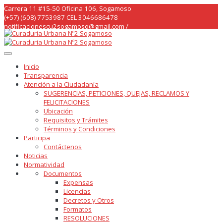
Skip
Carrera 11 #15-50 Oficina 106, Sogamoso
to
(+57) (608) 7753987 CEL 3046686478
content
notificacionescu2sogamoso@gmail.com /
curaduria2sogamoso@gmail.com /
Inicio
Transparencia
Atención a la Ciudadanía
SUGERENCIAS, PETICIONES, QUEJAS, RECLAMOS Y
FELICITACIONES
Ubicación
Requisitos y Trámites
Términos y Condiciones
Participa
Contáctenos
Noticias
Normatividad
Documentos
Expensas
Licencias
Decretos y Otros
Formatos
RESOLUCIONES