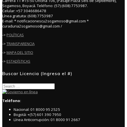
Carrera 11 #15-50 Oficina 106, (Pasaje Plaza Seis de Septiembre),
Sogamoso, Boyacá. Teléfono: (57) (608) 7753987.
Celular: +57 3046686478
Línea gratuita: (608) 7753987
E-mail: * notificacionescu2sogamoso@gmail.com *
curaduria2sogamoso@gmail.com /
->
POLÍTICAS
->
TRANSPARENCIA
->
MAPA DEL SITIO
->
ESTADÍSTICAS
Buscar Licencia (Ingresa el #)
Search
for:
Teléfono
:
Nacional: 01 8000 95 2525
Bogotá: +(57) 601 390 7950
Línea Anticorrupción: 01 8000 91 2667