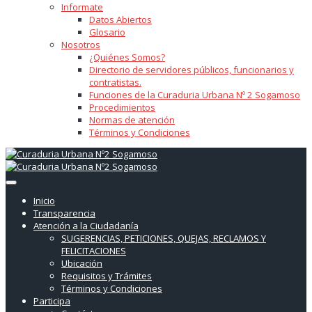
Informate
Datos Abiertos
Glosario
Nosotros
¿Quiénes Somos?
Directorio de servidores públicos, funcionarios y
contratistas.
Funciones de la Curaduria Urbana Nº 2 Sogamoso
Procedimientos
Normas de atención
Términos y Condiciones
Inicio
Transparencia
Atención a la Ciudadanía
SUGERENCIAS, PETICIONES, QUEJAS, RECLAMOS Y
FELICITACIONES
Ubicación
Requisitos y Trámites
Términos y Condiciones
Participa