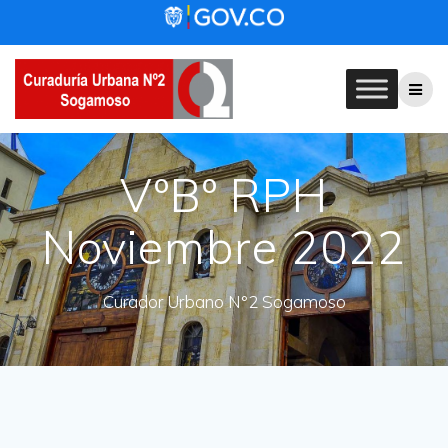
Skip
to
content
VºBº RPH
Noviembre 2022
Curador Urbano N°2 Sogamoso