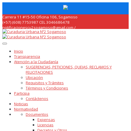
Skip
Carrera 11 #15-50 Oficina 106, Sogamoso
to
(+57) (608) 7753987 CEL 3046686478
content
notificacionescu2sogamoso@gmail.com /
curaduria2sogamoso@gmail.com /
Inicio
Transparencia
Atención a la Ciudadanía
SUGERENCIAS, PETICIONES, QUEJAS, RECLAMOS Y
FELICITACIONES
Ubicación
Requisitos y Trámites
Términos y Condiciones
Participa
Contáctenos
Noticias
Normatividad
Documentos
Expensas
Licencias
Decretos y Otros