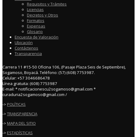
Requisitos y Trámites
Licencias
Decretos y Otros
Formatos
Expensas
Glosario
Encuesta de Valoración
Ubicación
Contáctenos
Transparencia
Carrera 11 #15-50 Oficina 106, (Pasaje Plaza Seis de Septiembre),
Sogamoso, Boyacá. Teléfono: (57) (608) 7753987.
Celular: +57 3046686478
Línea gratuita: (608) 7753987
E-mail: * notificacionescu2sogamoso@gmail.com *
curaduria2sogamoso@gmail.com /
->
POLÍTICAS
->
TRANSPARENCIA
->
MAPA DEL SITIO
->
ESTADÍSTICAS