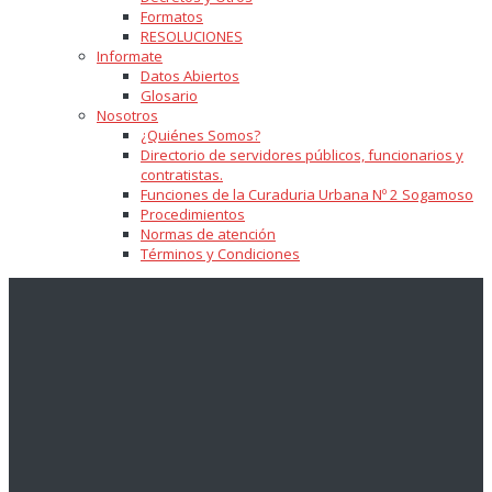
Formatos
RESOLUCIONES
Informate
Datos Abiertos
Glosario
Nosotros
¿Quiénes Somos?
Directorio de servidores públicos, funcionarios y
contratistas.
Funciones de la Curaduria Urbana Nº 2 Sogamoso
Procedimientos
Normas de atención
Términos y Condiciones