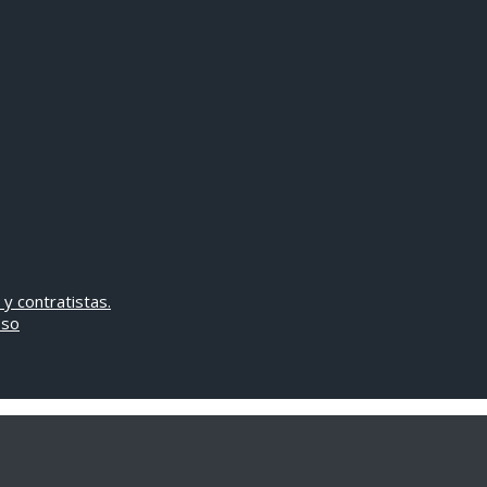
 y contratistas.
oso