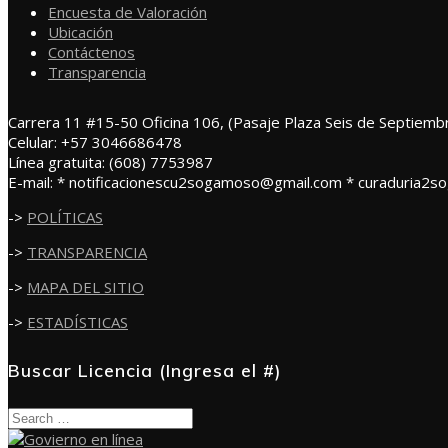
Encuesta de Valoración
Ubicación
Contáctenos
Transparencia
Carrera 11 #15-50 Oficina 106, (Pasaje Plaza Seis de Septiemb
Celular: +57 3046686478
Línea gratuita: (608) 7753987
E-mail: * notificacionescu2sogamoso@gmail.com * curaduria2
->
POLÍTICAS
->
TRANSPARENCIA
->
MAPA DEL SITIO
->
ESTADÍSTICAS
Buscar Licencia (Ingresa el #)
Search
for: