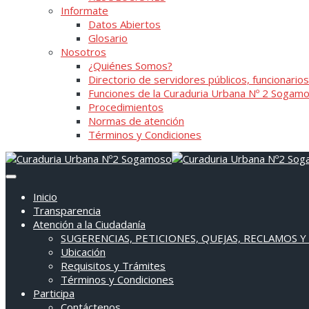
Informate
Datos Abiertos
Glosario
Nosotros
¿Quiénes Somos?
Directorio de servidores públicos, funcionarios
Funciones de la Curaduria Urbana Nº 2 Sogam
Procedimientos
Normas de atención
Términos y Condiciones
Inicio
Transparencia
Atención a la Ciudadanía
SUGERENCIAS, PETICIONES, QUEJAS, RECLAMOS Y
Ubicación
Requisitos y Trámites
Términos y Condiciones
Participa
Contáctenos