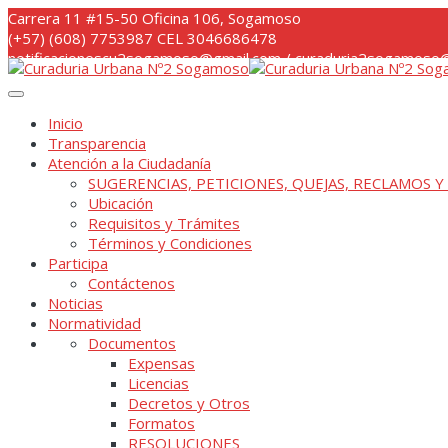
Skip
Carrera 11 #15-50 Oficina 106, Sogamoso
to
(+57) (608) 7753987 CEL 3046686478
content
notificacionescu2sogamoso@gmail.com / curaduria2sogamoso@
Inicio
Transparencia
Atención a la Ciudadanía
SUGERENCIAS, PETICIONES, QUEJAS, RECLAMOS Y
Ubicación
Requisitos y Trámites
Términos y Condiciones
Participa
Contáctenos
Noticias
Normatividad
Documentos
Expensas
Licencias
Decretos y Otros
Formatos
RESOLUCIONES