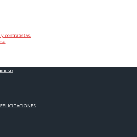
 y contratistas.
oso
 FELICITACIONES