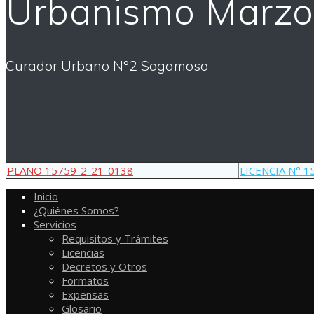
Urbanismo Marzo
Curador Urbano N°2 Sogamoso
PLANO 15759-2-21-0138
LICENCIA N° 1
Inicio
¿Quiénes Somos?
Servicios
Requisitos y Trámites
Licencias
Decretos y Otros
Formatos
Expensas
Glosario