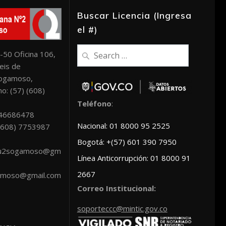
Buscar Licencia (Ingresa
el #)
Search
-50 Oficina 106,
for:
eis de
Sogamoso,
o: (57) (608)
Teléfono
:
046686478
Nacional: 01 8000 95 2525
: (608) 7753987
Bogotá: +(57) 601 390 7950
scu2sogamoso@gm
Línea Anticorrupción: 01 8000 91
2667
amoso@gmail.com
Correo Institucional:
soporteccc@mintic.gov.co