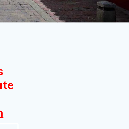
s
ate
m