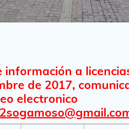
e información a licencia
embre de 2017, comunic
reo electronico
cu2sogamoso@gmail.co