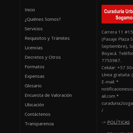
Inicio
¿Quiénes Somos?
Servicios
Carrera 11 #15
Requisitos y Trámites
(Pasaje Plaza S
Septiembre), 
Licencias
Boyacá. Teléfon
Decretos y Otros
7753987.
Formatos
Celular: +57 3
Línea gratuita
Expensas
E-mail: *
Glosario
notificacione
Encuesta de Valoración
ail.com *
curaduria2sog
Ubicación
/
Contáctenos
->
POLÍTICAS
Transparencia