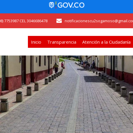
608) 7753987 CEL 3046686478
notificacionescu2sogamoso@gmail.co
Inicio
Transparencia
Atención a la Ciudadanía