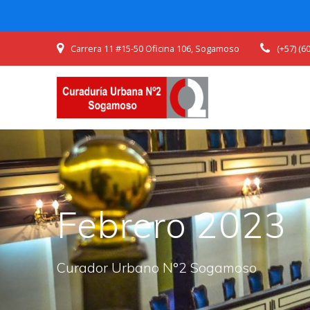
Skip
Carrera 11 #15-50 Oficina 106, Sogamoso
(+57) (
to
content
Febrero 2023
Curador Urbano N°2 Sogamoso