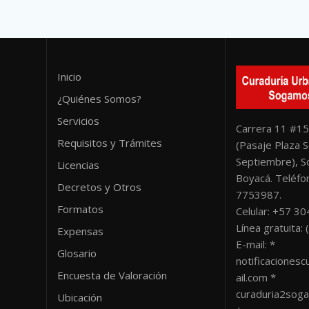
Inicio
¿Quiénes Somos?
Servicios
Carrera 11 #15
Requisitos y Trámites
(Pasaje Plaza S
Septiembre), 
Licencias
Boyacá. Teléfon
Decretos y Otros
7753987.
Formatos
Celular: +57 3
Línea gratuita
Expensas
E-mail: *
Glosario
notificacione
Encuesta de Valoración
ail.com *
curaduria2sog
Ubicación