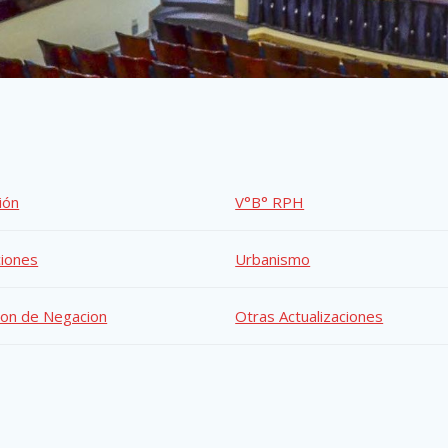
ión
V°B° RPH
ciones
Urbanismo
ion de Negacion
Otras Actualizaciones