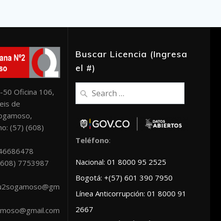
Buscar Licencia (Ingresa
el #)
Search
-50 Oficina 106,
for:
eis de
Sogamoso,
o: (57) (608)
Teléfono
:
046686478
Nacional: 01 8000 95 2525
: (608) 7753987
Bogotá: +(57) 601 390 7950
scu2sogamoso@gm
Línea Anticorrupción: 01 8000 91
2667
amoso@gmail.com