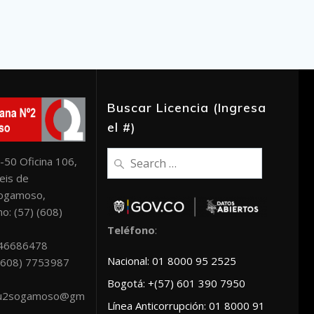
Buscar Licencia (Ingresa
el #)
Search
-50 Oficina 106,
for:
eis de
Sogamoso,
o: (57) (608)
Teléfono
:
046686478
Nacional: 01 8000 95 2525
: (608) 7753987
Bogotá: +(57) 601 390 7950
scu2sogamoso@gm
Línea Anticorrupción: 01 8000 91