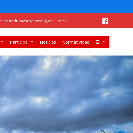
m / curaduria2sogamoso@gmail.com /
Participa
Noticias
Normatividad