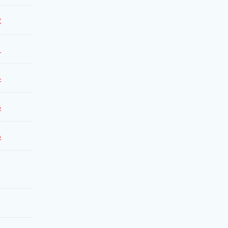
2
3
4
5
6