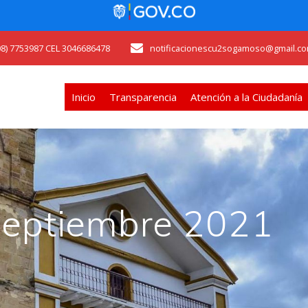
608) 7753987 CEL 3046686478
notificacionescu2sogamoso@gmail.co
Inicio
Transparencia
Atención a la Ciudadanía
Septiembre 2021