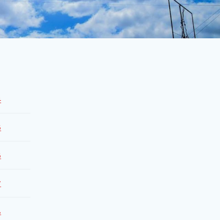
4
5
6
7
8