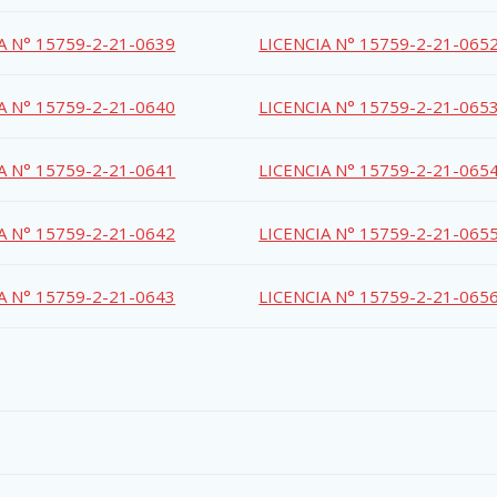
A N° 15759-2-21-0639
LICENCIA N° 15759-2-21-065
A N° 15759-2-21-0640
LICENCIA N° 15759-2-21-065
A N° 15759-2-21-0641
LICENCIA N° 15759-2-21-065
A N° 15759-2-21-0642
LICENCIA N° 15759-2-21-065
A N° 15759-2-21-0643
LICENCIA N° 15759-2-21-065