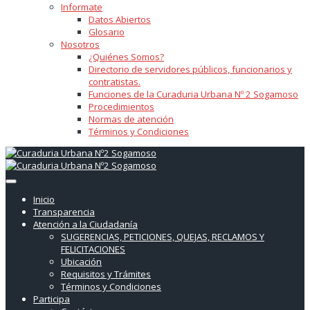
Informate
Datos Abiertos
Glosario
Nosotros
¿Quiénes Somos?
Directorio de servidores públicos, funcionarios y
contratistas.
Funciones de la Curaduria Urbana Nº 2 Sogamoso
Procedimientos
Normas de atención
Términos y Condiciones
Inicio
Transparencia
Atención a la Ciudadanía
SUGERENCIAS, PETICIONES, QUEJAS, RECLAMOS Y
FELICITACIONES
Ubicación
Requisitos y Trámites
Términos y Condiciones
Participa