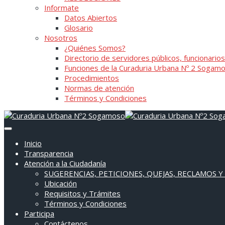
Informate
Datos Abiertos
Glosario
Nosotros
¿Quiénes Somos?
Directorio de servidores públicos, funcionarios
Funciones de la Curaduria Urbana Nº 2 Sogam
Procedimientos
Normas de atención
Términos y Condiciones
Inicio
Transparencia
Atención a la Ciudadanía
SUGERENCIAS, PETICIONES, QUEJAS, RECLAMOS Y
Ubicación
Requisitos y Trámites
Términos y Condiciones
Participa
Contáctenos