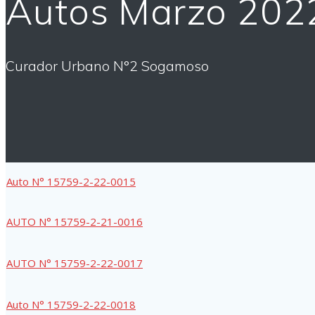
Autos Marzo 202
Curador Urbano N°2 Sogamoso
Auto N° 15759-2-22-0015
AUTO N° 15759-2-21-0016
AUTO N° 15759-2-22-0017
Auto N° 15759-2-22-0018