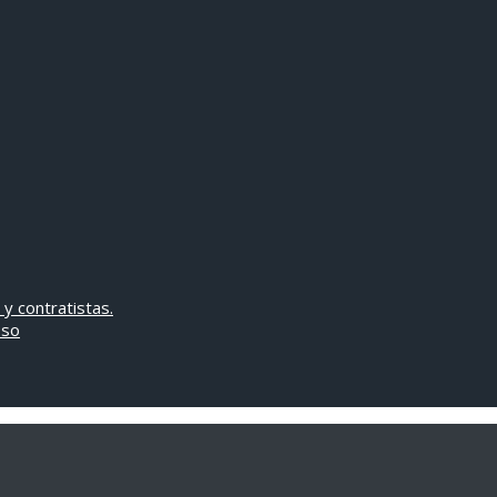
 y contratistas.
oso