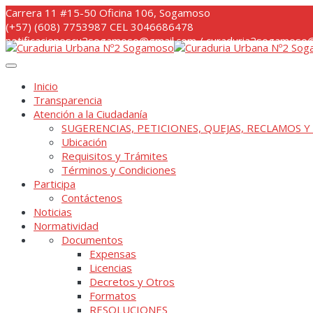
Skip
Carrera 11 #15-50 Oficina 106, Sogamoso
to
(+57) (608) 7753987 CEL 3046686478
content
notificacionescu2sogamoso@gmail.com / curaduria2sogamoso@
Inicio
Transparencia
Atención a la Ciudadanía
SUGERENCIAS, PETICIONES, QUEJAS, RECLAMOS Y
Ubicación
Requisitos y Trámites
Términos y Condiciones
Participa
Contáctenos
Noticias
Normatividad
Documentos
Expensas
Licencias
Decretos y Otros
Formatos
RESOLUCIONES