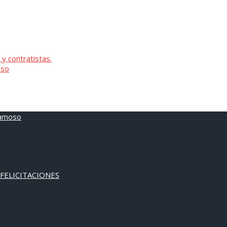
 y contratistas.
oso
 FELICITACIONES