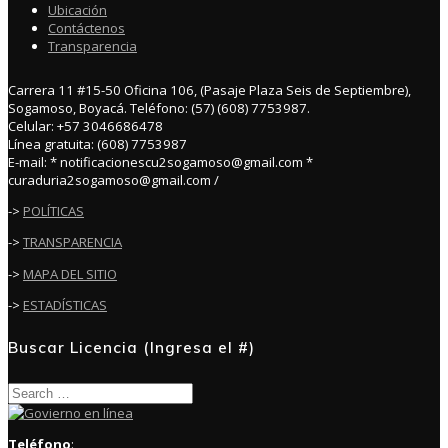
Ubicación
Contáctenos
Transparencia
Carrera 11 #15-50 Oficina 106, (Pasaje Plaza Seis de Septiembre),
Sogamoso, Boyacá. Teléfono: (57) (608) 7753987.
Celular: +57 3046686478
Línea gratuita: (608) 7753987
E-mail: * notificacionescu2sogamoso@gmail.com *
curaduria2sogamoso@gmail.com /
->
POLÍTICAS
->
TRANSPARENCIA
->
MAPA DEL SITIO
->
ESTADÍSTICAS
Buscar Licencia (Ingresa el #)
Search
for:
Teléfono
: