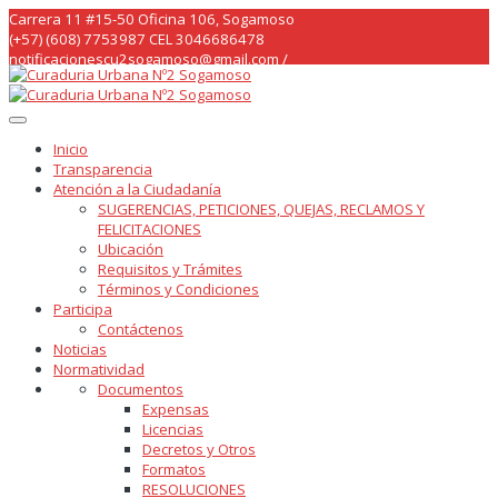
Skip
Carrera 11 #15-50 Oficina 106, Sogamoso
to
(+57) (608) 7753987 CEL 3046686478
content
notificacionescu2sogamoso@gmail.com /
curaduria2sogamoso@gmail.com /
Inicio
Transparencia
Atención a la Ciudadanía
SUGERENCIAS, PETICIONES, QUEJAS, RECLAMOS Y
FELICITACIONES
Ubicación
Requisitos y Trámites
Términos y Condiciones
Participa
Contáctenos
Noticias
Normatividad
Documentos
Expensas
Licencias
Decretos y Otros
Formatos
RESOLUCIONES