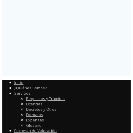
Inicio
¿Quiénes Somos?
Servicios
Requisitos y Trámites
Licencias
Decretos y Otros
Formatos
Expensas
Glosario
Encuesta de Valoración