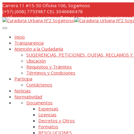
Skip
Carrera 11 #15-50 Oficina 106, Sogamoso
to
(+57) (608) 7753987 CEL 3046686478
content
notificacionescu2sogamoso@gmail.com / curaduria2sogamoso@
Inicio
Transparencia
Atención a la Ciudadanía
SUGERENCIAS, PETICIONES, QUEJAS, RECLAMOS Y
Ubicación
Requisitos y Trámites
Términos y Condiciones
Participa
Contáctenos
Noticias
Normatividad
Documentos
Expensas
Licencias
Decretos y Otros
Formatos
RESOLUCIONES