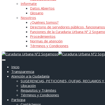
Informate
Datos Abiertos
Glosario
Nosotros
¿Quiénes Somos?
Directorio de servidores públicos, funcionarios
Funciones de la Curaduria Urbana Nº 2 Sogam
Procedimientos
Normas de atención
Términos y Condiciones
Inicio
Transparencia
Atención a la Ciudadanía
SUGERENCIAS, PETICIONES, QUEJAS, RECLAMOS Y
Ubicación
Requisitos y Trámites
Términos y Condiciones
Participa
Contáctenos