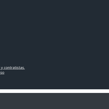
 y contratistas.
oso