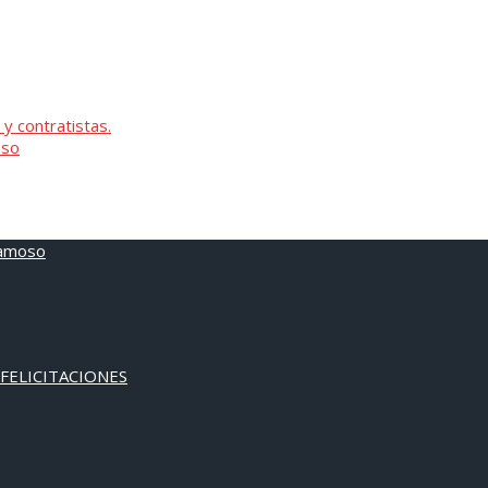
 y contratistas.
oso
 FELICITACIONES