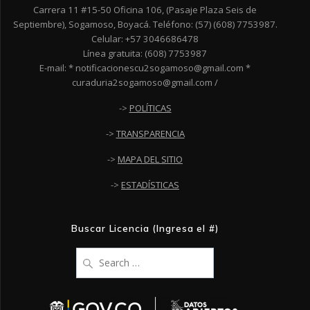
Carrera 11 #15-50 Oficina 106, (Pasaje Plaza Seis de
Septiembre), Sogamoso, Boyacá. Teléfono: (57) (608) 7753987.
Celular: +57 3046686478
Línea gratuita: (608) 7753987
E-mail: * notificacionescu2sogamoso@gmail.com *
curaduria2sogamoso@gmail.com /
->
POLÍTICAS
->
TRANSPARENCIA
->
MAPA DEL SITIO
->
ESTADÍSTICAS
Buscar Licencia (Ingresa el #)
Search
for: