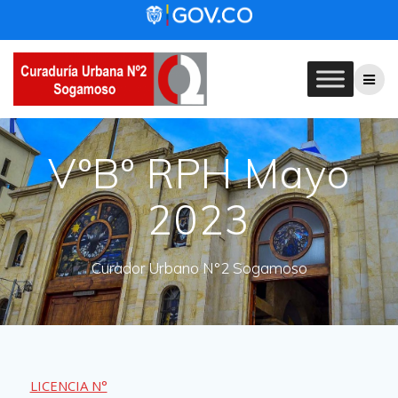
Skip
to
content
VºBº RPH Mayo
2023
Curador Urbano N°2 Sogamoso
LICENCIA N°