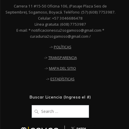
Carrera 11 #15-50 Oficina 106, (Pasaje Plaza Seis de
Septiembre), Sogamoso, Boyacá. Teléfono: (57) (608) 7753987.
Celular: +57 3046686478
Línea gratuita: (608) 7753987
E-mail: * notificacionescu2sogamoso@gmail.com *
curaduria2sogamoso@gmail.com /
->
POLÍTICAS
->
TRANSPARENCIA
->
MAPA DEL SITIO
->
ESTADÍSTICAS
Buscar Licencia (Ingresa el #)
Search
for: