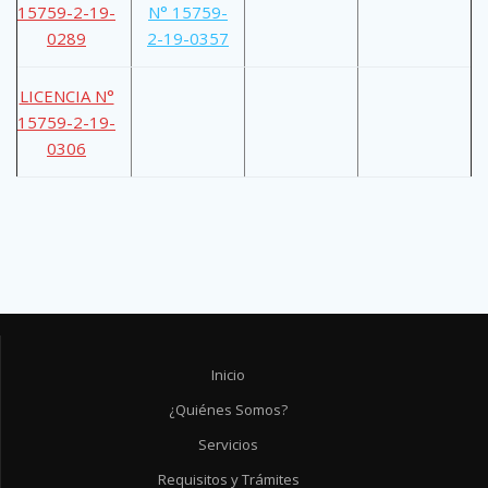
15759-2-19-
N° 15759-
0289
2-19-0357
LICENCIA N°
15759-2-19-
0306
Inicio
¿Quiénes Somos?
Servicios
Requisitos y Trámites