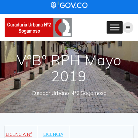
Skip
to
content
VºBº RPH Mayo
2019
Curador Urbano N°2 Sogamoso
LICENCIA N°
LICENCIA