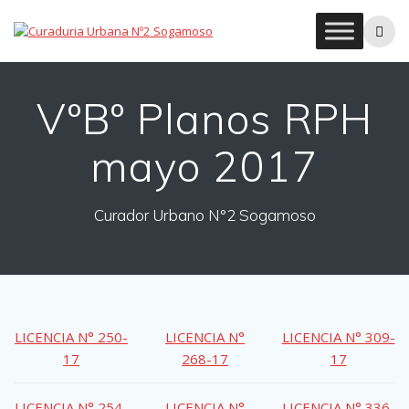
Skip
to
content
VºBº Planos RPH
mayo 2017
Curador Urbano N°2 Sogamoso
LICENCIA N° 250-
LICENCIA N°
LICENCIA N° 309-
17
268-17
17
LICENCIA N° 254-
LICENCIA N°
LICENCIA N° 336-