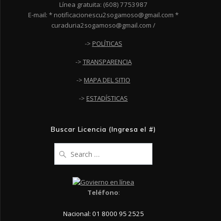
Línea gratuita: (608) 7753987
E-mail: * notificacionescu2sogamoso@gmail.com *
curaduria2sogamoso@gmail.com /
->
POLÍTICAS
->
TRANSPARENCIA
->
MAPA DEL SITIO
->
ESTADÍSTICAS
Buscar Licencia (Ingresa el #)
Search
for:
Teléfono
:
Nacional: 01 8000 95 2525