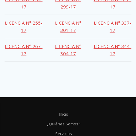
17
299-17
17
LICENCIA N° 255-
LICENCIA N°
LICENCIA N° 337-
17
301-17
17
LICENCIA N° 267-
LICENCIA N°
LICENCIA N° 344-
17
304-17
17
Inicio
¿Quiénes Somos?
Servicios