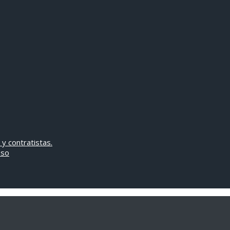
 y contratistas.
oso