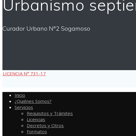
Urbanismo septi
Curador Urbano N°2 Sogamoso
LICENCIA N° 731-17
Inicio
¿Quiénes Somos?
Servicios
Requisitos y Trámites
Licencias
Decretos y Otros
Formatos