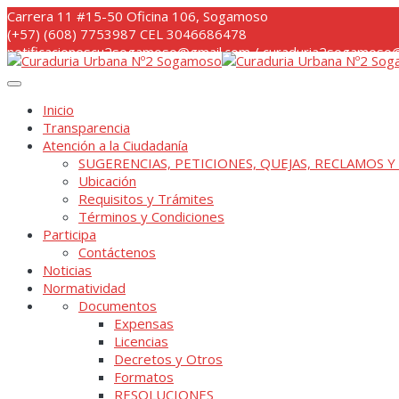
Skip
Carrera 11 #15-50 Oficina 106, Sogamoso
to
(+57) (608) 7753987 CEL 3046686478
content
notificacionescu2sogamoso@gmail.com / curaduria2sogamoso@
Inicio
Transparencia
Atención a la Ciudadanía
SUGERENCIAS, PETICIONES, QUEJAS, RECLAMOS Y
Ubicación
Requisitos y Trámites
Términos y Condiciones
Participa
Contáctenos
Noticias
Normatividad
Documentos
Expensas
Licencias
Decretos y Otros
Formatos
RESOLUCIONES