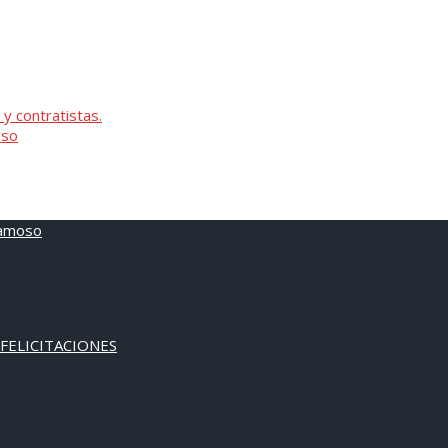
 y contratistas.
oso
 FELICITACIONES