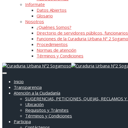
Informate
Datos Abiertos
Glosario
Nosotros
¿Quiénes Somos?
Directorio de servidores públicos, funcionarios
Funciones de la Curaduria Urbana Nº 2 Sogam
Procedimientos
Normas de atención
Términos y Condiciones
Inicio
Transparencia
Atención a la Ciudadanía
SUGERENCIAS, PETICIONES, QUEJAS, RECLAMOS Y
Ubicación
Requisitos y Trámites
Términos y Condiciones
Participa
Contáctenos