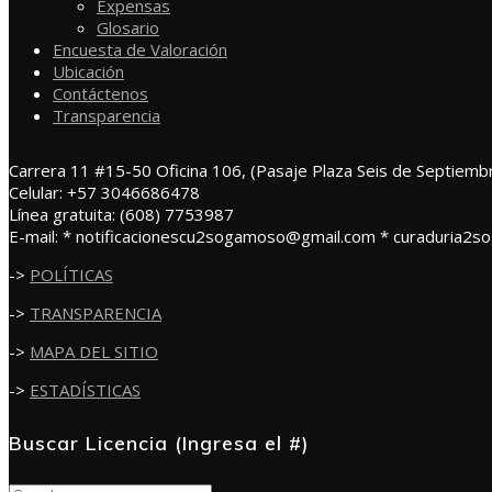
Expensas
Glosario
Encuesta de Valoración
Ubicación
Contáctenos
Transparencia
Carrera 11 #15-50 Oficina 106, (Pasaje Plaza Seis de Septiemb
Celular: +57 3046686478
Línea gratuita: (608) 7753987
E-mail: * notificacionescu2sogamoso@gmail.com * curaduria2
->
POLÍTICAS
->
TRANSPARENCIA
->
MAPA DEL SITIO
->
ESTADÍSTICAS
Buscar Licencia (Ingresa el #)