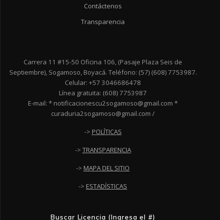
Contáctenos
Transparencia
Carrera 11 #15-50 Oficina 106, (Pasaje Plaza Seis de
Septiembre), Sogamoso, Boyacá. Teléfono: (57) (608) 7753987.
Celular: +57 3046686478
Línea gratuita: (608) 7753987
E-mail: * notificacionescu2sogamoso@gmail.com *
curaduria2sogamoso@gmail.com /
->
POLÍTICAS
->
TRANSPARENCIA
->
MAPA DEL SITIO
->
ESTADÍSTICAS
Buscar Licencia (Ingresa el #)