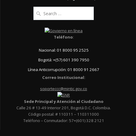
Search
for:
Teléfono
:
Nacional: 01 8000 95 2525
Bogotá: +(57) 601 390 7950
Línea Anticorrupción: 01 8000 91 2667
Correo Institucional:
soporteccc@mintic.gov.co
Sede Principal y Atención al Ciudadano
Calle 26 # 13-49 Interior 201, Bogotá D.C. Colombia.
Código postal: # 110311 – 110311000
Teléfono – Conmutador: 57+(601) 328 2121