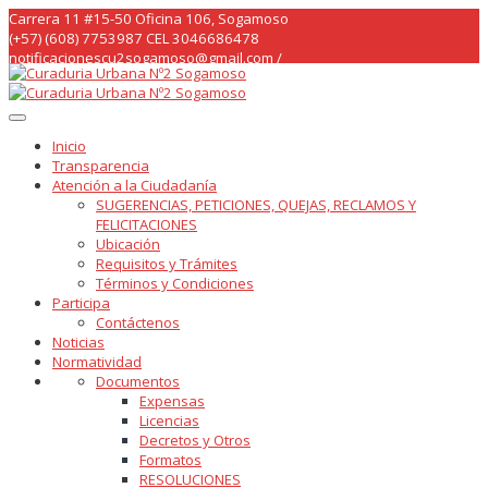
Skip
Carrera 11 #15-50 Oficina 106, Sogamoso
to
(+57) (608) 7753987 CEL 3046686478
content
notificacionescu2sogamoso@gmail.com /
curaduria2sogamoso@gmail.com /
Inicio
Transparencia
Atención a la Ciudadanía
SUGERENCIAS, PETICIONES, QUEJAS, RECLAMOS Y
FELICITACIONES
Ubicación
Requisitos y Trámites
Términos y Condiciones
Participa
Contáctenos
Noticias
Normatividad
Documentos
Expensas
Licencias
Decretos y Otros
Formatos
RESOLUCIONES