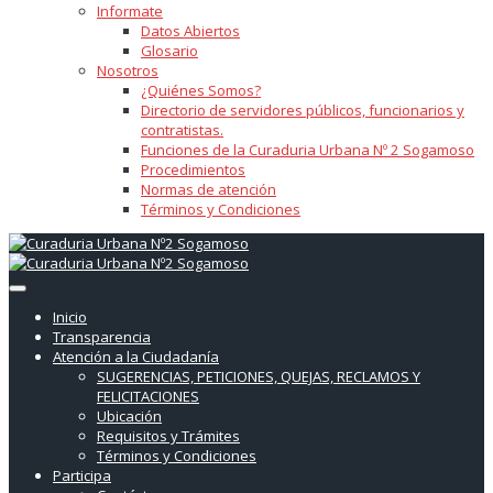
Informate
Datos Abiertos
Glosario
Nosotros
¿Quiénes Somos?
Directorio de servidores públicos, funcionarios y
contratistas.
Funciones de la Curaduria Urbana Nº 2 Sogamoso
Procedimientos
Normas de atención
Términos y Condiciones
Inicio
Transparencia
Atención a la Ciudadanía
SUGERENCIAS, PETICIONES, QUEJAS, RECLAMOS Y
FELICITACIONES
Ubicación
Requisitos y Trámites
Términos y Condiciones
Participa