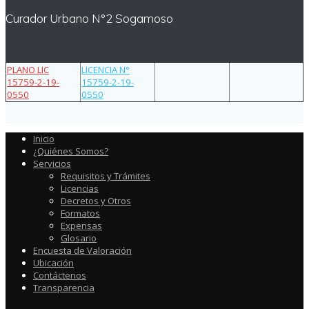
Curador Urbano N°2 Sogamoso
PLANO LIC
LICENCIA N°
15759-2-19-
15759-2-19-
0550
0550
Inicio
¿Quiénes Somos?
Servicios
Requisitos y Trámites
Licencias
Decretos y Otros
Formatos
Expensas
Glosario
Encuesta de Valoración
Ubicación
Contáctenos
Transparencia