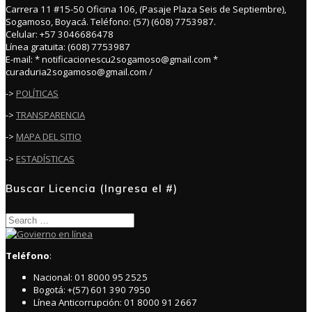
Carrera 11 #15-50 Oficina 106, (Pasaje Plaza Seis de Septiembre),
Sogamoso, Boyacá. Teléfono: (57) (608) 7753987.
Celular: +57 3046686478
Línea gratuita: (608) 7753987
E-mail: * notificacionescu2sogamoso@gmail.com *
curaduria2sogamoso@gmail.com /
->
POLÍTICAS
->
TRANSPARENCIA
->
MAPA DEL SITIO
->
ESTADÍSTICAS
Buscar Licencia (Ingresa el #)
Search
for:
Teléfono
:
Nacional: 01 8000 95 2525
Bogotá: +(57) 601 390 7950
Línea Anticorrupción: 01 8000 91 2667